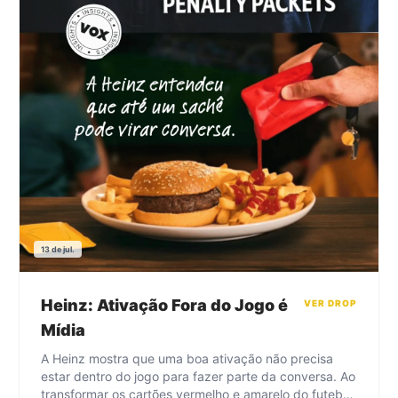
13 de jul.
Heinz: Ativação Fora do Jogo é
VER DROP
Mídia
A Heinz mostra que uma boa ativação não precisa
estar dentro do jogo para fazer parte da conversa. Ao
transformar os cartões vermelho e amarelo do futebol