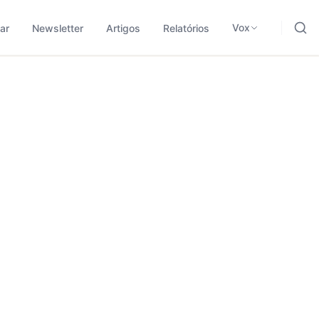
ding, negócios e tecnologia.
odológica para traduzir sinais em leitura aplicada.
Vox
ar
Newsletter
Artigos
Relatórios