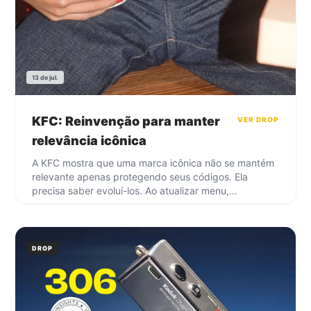
13 de jul.
KFC: Reinvenção para manter
VER DROP
relevância icônica
A KFC mostra que uma marca icônica não se mantém
relevante apenas protegendo seus códigos. Ela
precisa saber evoluí-los. Ao atualizar menu,
identidade visual, restaurantes e momentos de
consumo, a marca reforça que branding vai muito
além da estética. O balde, o Coronel e o território do
frango continuam presentes, mas reinterpretados
DROP
para hábitos e expectativas mais atuais. Quando
tradição consegue conversar com o presente, ela
deixa de ser memória. Continua sendo liderança.