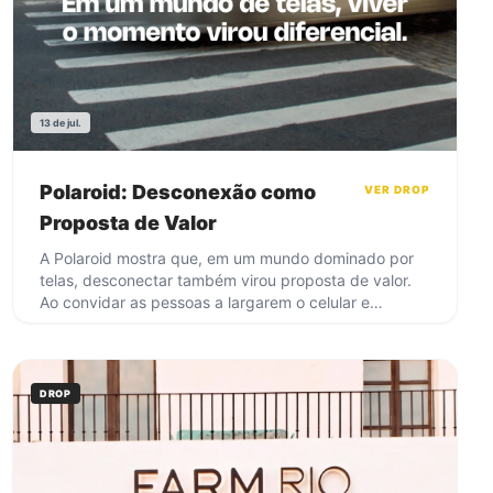
13 de jul.
Polaroid: Desconexão como
VER DROP
Proposta de Valor
A Polaroid mostra que, em um mundo dominado por
telas, desconectar também virou proposta de valor.
Ao convidar as pessoas a largarem o celular e
viverem a vida real, a marca transforma a fotografia
instantânea em uma alternativa emocional ao excesso
de captura e compartilhamento. A imagem não
compete por qualidade ou velocidade. Ela compete
DROP
por significado. Quando a tecnologia oferece menos
excesso e mais intenção, a experiência volta a ocupar
o centro do momento.