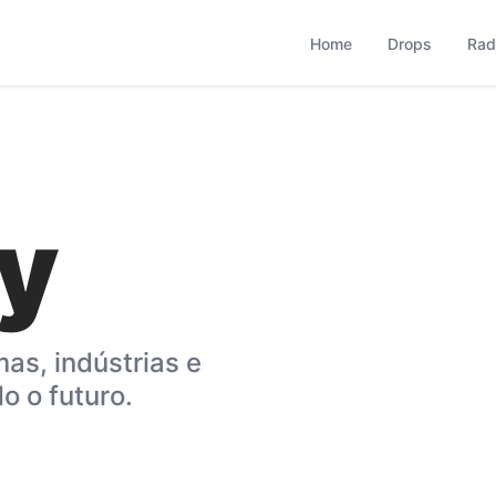
based que monitora comportamento, consumo, varejo, bran
operação combina monitoramento contínuo com curadoria met
Home
Drops
Rad
y
as, indústrias e
 o futuro.