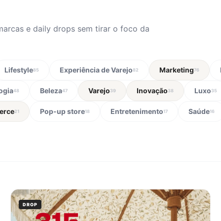
marcas e daily drops sem tirar o foco da
Lifestyle
Experiência de Varejo
Marketing
85
82
76
ogia
Beleza
Varejo
Inovação
Luxo
48
47
39
38
35
erce
Pop-up store
Entretenimento
Saúde
21
18
17
16
DROP