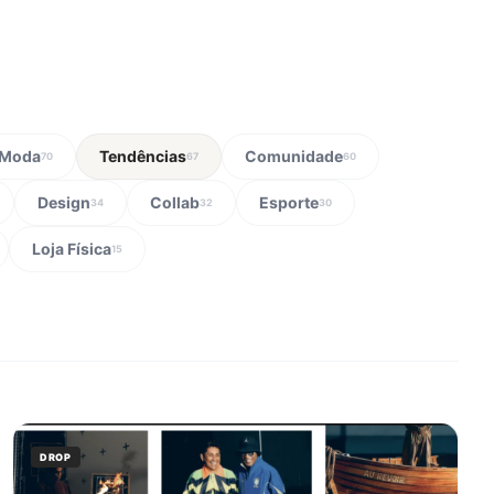
Moda
Tendências
Comunidade
70
67
60
Design
Collab
Esporte
34
32
30
Loja Física
15
DROP