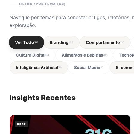
FILTRAR POR TEMA (
62
)
Navegue por temas para conectar artigos, relatórios, 
exploração.
Ver Tudo
Branding
Comportamento
30
183
110
Cultura Digital
Alimentos e Bebidas
Tecnol
54
49
Inteligência Artificial
Social Media
E-comm
29
27
Insights Recentes
DROP