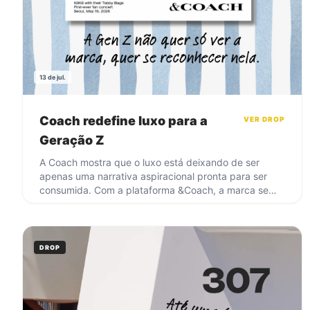
13 de jul.
Coach redefine luxo para a
VER DROP
Geração Z
A Coach mostra que o luxo está deixando de ser
apenas uma narrativa aspiracional pronta para ser
consumida. Com a plataforma &Coach, a marca se
aproxima de uma geração que quer participar da
construção de significado ao redor dos símbolos que
admira. O desejo continua existindo, mas passa cada
vez menos pela ideia de parecer alguém e mais pela
DROP
possibilidade de expressar quem se é. Quando
diferentes histórias, identidades e perspectivas
passam a fazer parte da marca, o luxo deixa de ser
distância. Passa a ser pertencimento.