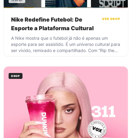
13 de jul.
Nike Redefine Futebol: De
VER DROP
Esporte a Plataforma Cultural
A Nike mostra que o futebol já não é apenas um
esporte para ser assistido. É um universo cultural para
ser vivido, remixado e compartilhado. Com “Rip the
Script”, a marca reúne atletas, música, moda e
entretenimento em uma narrativa que ultrapassa os
90 minutos de jogo. O futebol continua no campo,
mas também vive nas comunidades, nos creators, no
DROP
estilo e nas conversas que acontecem ao redor dele.
Quando o esporte se transforma em cultura, a marca
deixa de vender apenas performance. Passa a
construir pertencimento.