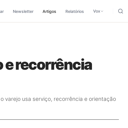
ding, negócios e tecnologia.
odológica para traduzir sinais em leitura aplicada.
Vox
ar
Newsletter
Artigos
Relatórios
o e recorrência
arejo usa serviço, recorrência e orientação