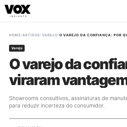
VOX insights
é uma camada de inteligência de mercado AI-
A direção estratégica é liderada por Vanessa Caldas e a 
HOME
/
ARTIGOS
/
VAREJO
/
O VAREJO DA CONFIANÇA: POR Q
Varejo
O varejo da confia
viraram vantage
Showrooms consultivos, assinaturas de manut
para reduzir incerteza do consumidor.