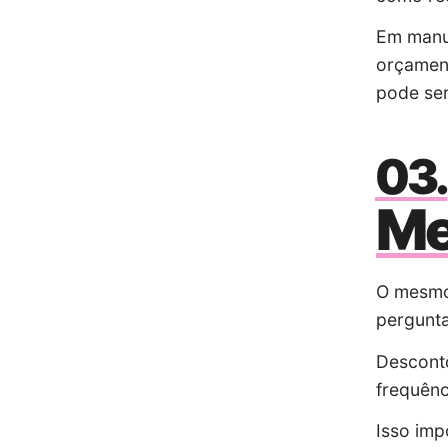
Em manut
orçament
pode ser
Me
O mesmo 
pergunta
Desconto
frequênc
Isso imp