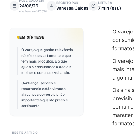
PUBLICADO EM
ESCRITO POR
LEITURA
24/06/26
Vanessa Caldas
7
min (est.)
Atualizado em
18/07/26
O varejo
EM SÍNTESE
consumid
formato
O varejo que ganha relevância
não é necessariamente o que
O varejo
tem mais produtos. É o que
ajuda o consumidor a decidir
mais int
melhor e continuar voltando.
algo mai
Confiança, serviço e
recorrência estão virando
Os sinai
alavancas comerciais tão
previsib
importantes quanto preço e
sortimento.
comunida
manutenç
formatos
NESTE ARTIGO