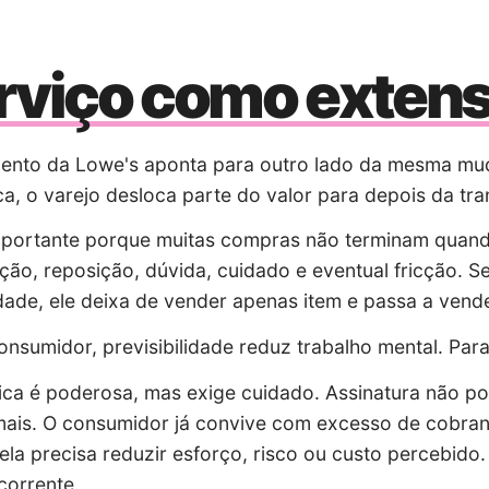
rviço como exten
ento da Lowe's aponta para outro lado da mesma mud
a, o varejo desloca parte do valor para depois da tr
mportante porque muitas compras não terminam quando
ão, reposição, dúvida, cuidado e eventual fricção. S
dade, ele deixa de vender apenas item e passa a vender
onsumidor, previsibilidade reduz trabalho mental. Para 
ica é poderosa, mas exige cuidado. Assinatura não p
ais. O consumidor já convive com excesso de cobranç
 ela precisa reduzir esforço, risco ou custo percebid
corrente.