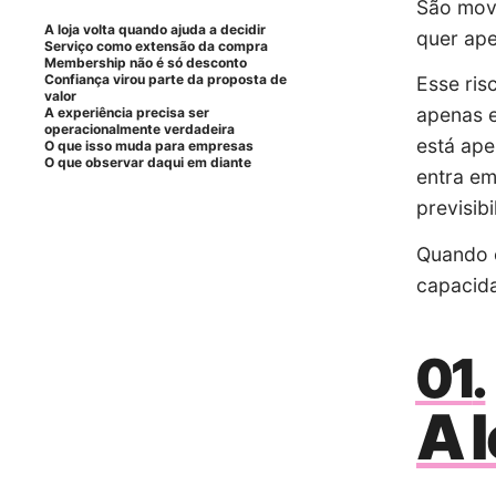
São movi
A loja volta quando ajuda a decidir
quer ape
Serviço como extensão da compra
Membership não é só desconto
Confiança virou parte da proposta de
Esse ris
valor
apenas e
A experiência precisa ser
operacionalmente verdadeira
está ape
O que isso muda para empresas
O que observar daqui em diante
entra e
previsib
Quando o
capacida
A l