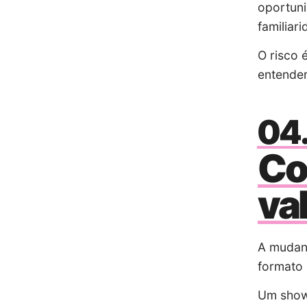
oportuni
familiar
O risco 
entender
Co
va
A mudan
formato 
Um sho