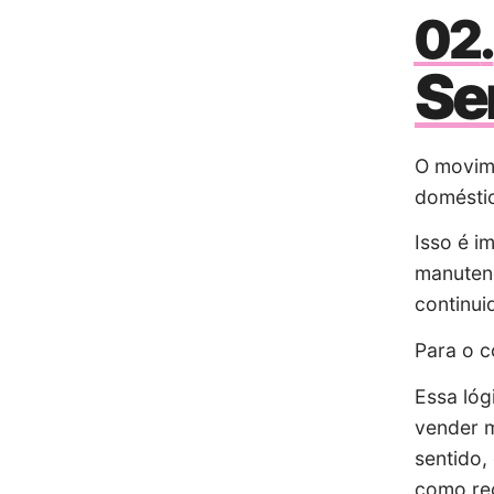
Se
O movim
doméstic
Isso é i
manutenç
continui
Para o c
Essa lóg
vender m
sentido,
como re