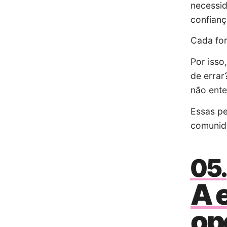
necessi
confian
Cada fo
Por isso
de erra
não ente
Essas pe
comunid
A 
op