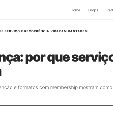
based que monitora comportamento, consumo, varejo, bran
operação combina monitoramento contínuo com curadoria met
Home
Drops
Rad
UE SERVIÇO E RECORRÊNCIA VIRARAM VANTAGEM
nça: por que serviç
m
enção e formatos com membership mostram como o v