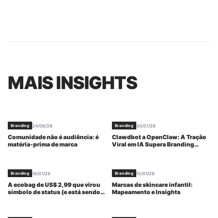
estratégias de branding tradicionais. A execução e a
participação da comunidade validaram o projeto, que
manteve o 'hype' mesmo diante de ajustes de marca.
MAIS INSIGHTS
24/06/26
30/01/26
Branding
Branding
Comunidade não é audiência: é
Clawdbot a OpenClaw: A Tração
matéria-prima de marca
Viral em IA Supera Branding
Tradicional
16/01/26
15/01/26
Branding
Branding
A ecobag de US$ 2,99 que virou
Marcas de skincare infantil:
símbolo de status (e está sendo
Mapeamento e Insights
vendida por US$ 50 Mil)