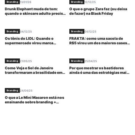
13/01/26
12/12/25
Branding
Branding
Drunk Elephant muda de tom:
O que o grupo Zara faz (ou deixa
quando o skincare adulto precisa
de fazer) na Black Friday
se proteger do hype adolescente
04/12/25
04/12/25
Branding
Branding
Os tênis do LIDL: Quando o
FRAKTA: como uma sacola de
supermercado virou marca
R$5 virou um dos maiores cases
desejada
de branding da IKEA
21/05/25
25/04/25
Branding
Branding
Como Veja e Sol de Janeiro
Por que mostrar os bastidores
transformaram a brasilidade em
ainda é uma das estratégias mais
estratégia global de marca
eficazes de employer branding
24/04/25
Branding
O que a Le Mini Macaron está nos
ensinando sobre branding +
reinvenção?