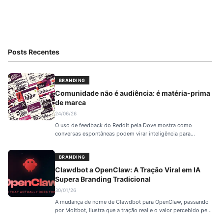
Posts Recentes
BRANDING
Comunidade não é audiência: é matéria-prima
de marca
24/06/26
O uso de feedback do Reddit pela Dove mostra como
conversas espontâneas podem virar inteligência para
campanha, reputação, produto e posicionamento de marca.
BRANDING
Clawdbot a OpenClaw: A Tração Viral em IA
Supera Branding Tradicional
30/01/26
A mudança de nome de Clawdbot para OpenClaw, passando
por Moltbot, ilustra que a tração real e o valor percebido pela
comunidade em produtos de IA open-source superam