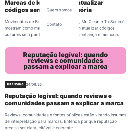
Marcas de legado: como atualizar
códigos sem apagar memória
Quem somos
Movimentos de Brooks Brothers, Sprite, Mr. Clean e TreSemmé
Contato
mostram como marcas maduras tentam atualizar códigos
culturais sem perder reconhecimento, confiança e memória.
Reputação legível: quando
reviews e comunidades
passam a explicar a marca
24/06/26
BRANDING
Reputação legível: quando reviews e
comunidades passam a explicar a marca
Reviews, comunidades e fontes públicas estão virando insumos
de interpretação para marcas. Entenda por que reputação
precisa ser clara, citável e coerente.