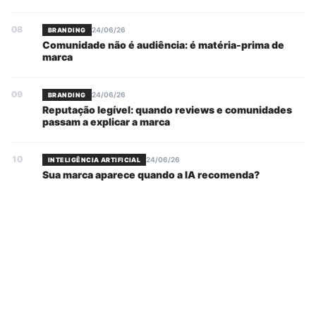
08
24/06/26
BRANDING
Comunidade não é audiência: é matéria-prima de
marca
09
24/06/26
BRANDING
Reputação legível: quando reviews e comunidades
passam a explicar a marca
10
24/06/26
INTELIGÊNCIA ARTIFICIAL
Sua marca aparece quando a IA recomenda?