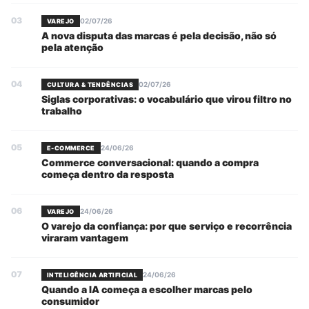
03
02/07/26
VAREJO
A nova disputa das marcas é pela decisão, não só
pela atenção
04
02/07/26
CULTURA & TENDÊNCIAS
Siglas corporativas: o vocabulário que virou filtro no
trabalho
05
24/06/26
E-COMMERCE
Commerce conversacional: quando a compra
começa dentro da resposta
06
24/06/26
VAREJO
O varejo da confiança: por que serviço e recorrência
viraram vantagem
07
24/06/26
INTELIGÊNCIA ARTIFICIAL
Quando a IA começa a escolher marcas pelo
consumidor