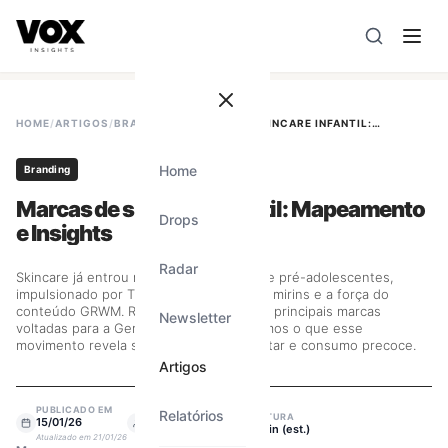
VOX insights
é uma camada de inteligência de mercado AI-
A direção estratégica é liderada por Vanessa Caldas e a 
HOME
/
ARTIGOS
/
BRANDING
/
MARCAS DE SKINCARE INFANTIL: MAPEAMENTO E INSIGHTS
Home
Branding
Marcas de skincare infantil: Mapeamento
Drops
e Insights
Radar
Skincare já entrou na rotina de crianças e pré-adolescentes,
impulsionado por TikTok, influenciadoras mirins e a força do
conteúdo GRWM. Reunimos algumas das principais marcas
Newsletter
voltadas para a Geração Alpha e analisamos o que esse
movimento revela sobre beleza, bem-estar e consumo precoce.
Artigos
PUBLICADO EM
Relatórios
ESCRITO POR
LEITURA
15/01/26
Vanessa Caldas
1
min (est.)
Atualizado em
21/01/26