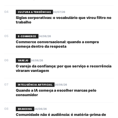
04
02/07/26
CULTURA & TENDÊNCIAS
Siglas corporativas: o vocabulário que virou filtro no
trabalho
05
24/06/26
E-COMMERCE
Commerce conversacional: quando a compra
começa dentro da resposta
06
24/06/26
VAREJO
O varejo da confiança: por que serviço e recorrência
viraram vantagem
07
24/06/26
INTELIGÊNCIA ARTIFICIAL
Quando a IA começa a escolher marcas pelo
consumidor
08
24/06/26
BRANDING
Comunidade não é audiência: é matéria-prima de