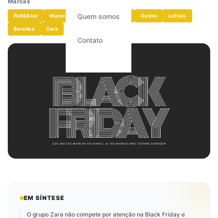
Marca
s
Quem somos
Pull&Bear
Massimo Dutti
Stradivarius
Oysho
Lefties
Bershka
Zara
Contato
EM SÍNTESE
O grupo Zara não compete por atenção na Black Friday e