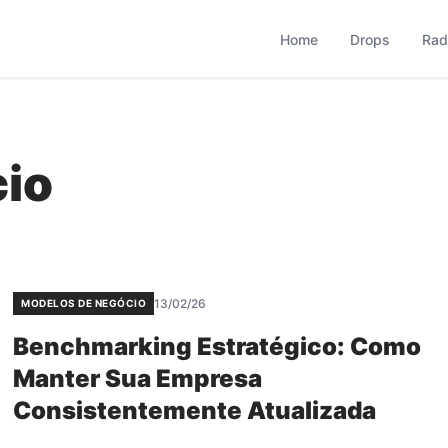
based que monitora comportamento, consumo, varejo, bran
operação combina monitoramento contínuo com curadoria met
Home
Drops
Rad
io
13/02/26
MODELOS DE NEGÓCIO
Benchmarking Estratégico: Como
Manter Sua Empresa
Consistentemente Atualizada