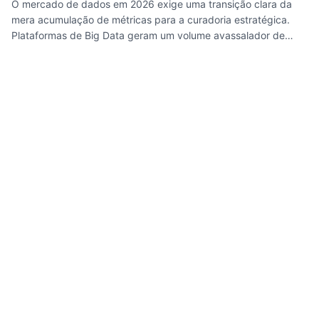
O mercado de dados em 2026 exige uma transição clara da
mera acumulação de métricas para a curadoria estratégica.
Plataformas de Big Data geram um volume avassalador de
informações, tornando a capacidade de discernir sinais
relevantes um diferencial competitivo crítico. O VOX Insights
atua nessa lacuna, utilizando IA e expertise humana para
interpretar tendências e comportamentos, focando na
tradução de movimentos globais para a realidade do mercado
brasileiro. O objetivo é fornecer direcionamento prático para
equipes de marketing e founders, otimizando a tomada de
decisão e impulsionando a inovação em branding, varejo e IA.