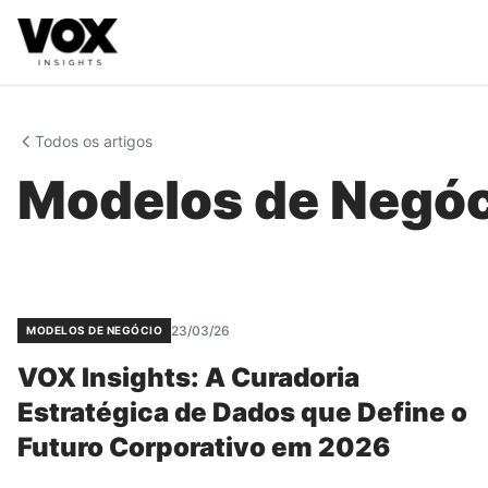
VOX insights
é uma camada de inteligência de mercado AI-
A direção estratégica é liderada por Vanessa Caldas e a 
Todos os artigos
Modelos de Negóc
23/03/26
MODELOS DE NEGÓCIO
VOX Insights: A Curadoria
Estratégica de Dados que Define o
Futuro Corporativo em 2026