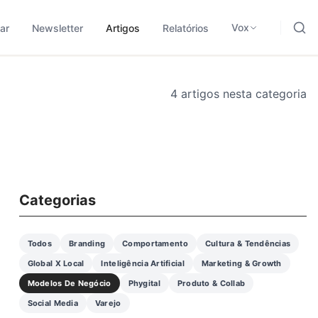
ding, negócios e tecnologia.
odológica para traduzir sinais em leitura aplicada.
Vox
ar
Newsletter
Artigos
Relatórios
4 artigos nesta categoria
Categorias
Todos
Branding
Comportamento
Cultura & Tendências
Global X Local
Inteligência Artificial
Marketing & Growth
Modelos De Negócio
Phygital
Produto & Collab
Social Media
Varejo