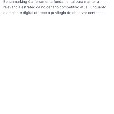
Benchmarking é a ferramenta fundamental para manter a
relevância estratégica no cenário competitivo atual. Enquanto
o ambiente digital oferece o privilégio de observar centenas
de players com facilidade, transformar essa observação em
um hábito estruturado é o desafio. Este artigo detalha como
profissionais de branding, produto e comunicação podem
iniciar um processo de benchmarking acessível, usando
ferramentas gratuitas e focando em perguntas estratégicas
para identificar o que realmente funciona no mercado e
adaptar essas lições de forma original.