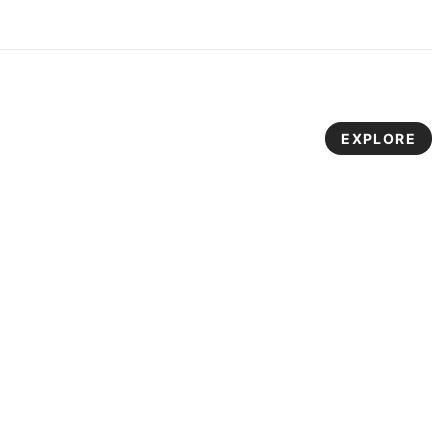
se transformou, assumindo o papel de criar emoção,
memória afetiva e laços profundos com as marcas.
Estrategicamente, o físico é agora a chave para a conexão
que o digital apenas inicia.
EXPLORE