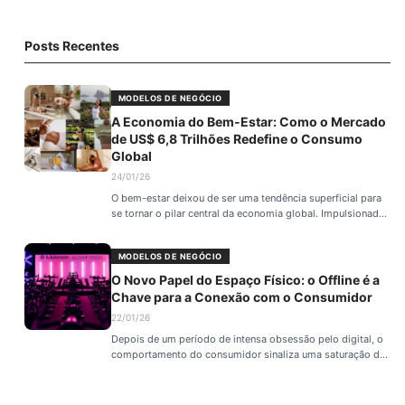
Posts Recentes
MODELOS DE NEGÓCIO
A Economia do Bem-Estar: Como o Mercado
de US$ 6,8 Trilhões Redefine o Consumo
Global
24/01/26
O bem-estar deixou de ser uma tendência superficial para
se tornar o pilar central da economia global. Impulsionado
por uma mudança cultural onde saúde mental e equilíbrio
são prioridades, o mercado de wellness movimentou US$
MODELOS DE NEGÓCIO
6,8 trilhões em 2025 e é esperado que ultrapasse US$ 9
trilhões até 2029. Essa expansão exige que marcas, de
O Novo Papel do Espaço Físico: o Offline é a
tecnologia a imobiliárias, repensem propósito e
Chave para a Conexão com o Consumidor
funcionalidade, adaptando-se a um consumidor que busca
22/01/26
ecossistemas de cuidado e não apenas produtos isolados.
Depois de um período de intensa obsessão pelo digital, o
comportamento do consumidor sinaliza uma saturação de
telas e estímulos virtuais. O desejo por presença e
experiências reais impulsionou a reinvenção do espaço
físico. Longe de ser um retorno ao modelo antigo, o offline