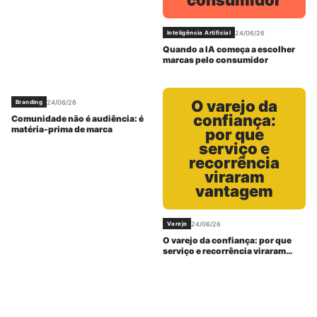
consumidor
24/06/26
Inteligência Artificial
Quando a IA começa a escolher
marcas pelo consumidor
O varejo da
24/06/26
Branding
confiança:
Comunidade não é audiência: é
matéria-prima de marca
por que
serviço e
recorrência
viraram
vantagem
24/06/26
Varejo
O varejo da confiança: por que
serviço e recorrência viraram
vantagem