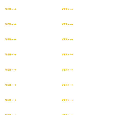
VER+
VER+
#
128
#
125
VER+
VER+
#
123
#
119
VER+
VER+
#
118
#
117
VER+
VER+
#
115
#
114
VER+
VER+
#
113
#
112
VER+
VER+
#
110
#
108
VER+
VER+
#
106
#
104