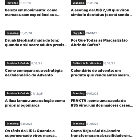
19/01/26
16/01/26
Phygital
Branding
Beleza em movimento: como
A ecobag de US$ 2,99 que virou
marcas usam experiências e
símbolo de status (e está sendo
propósito para construir
vendida por US$ 50 Mil)
relevância real
15/01/26
09/01/26
Branding
Phygital
Drunk Elephant muda de tom:
Por Que Todas as Marcas Estão
quando o skincare adulto precisa
Abrindo Cafés?
se proteger do hype adolescente
12/12/25
05/12/25
Produto & Collab
Cultura & Tendências
Como começar a sua estratégia
Calendário do advento: um
de Calendário do Advento
produto que vende antes mesmo
de existir
04/12/25
04/12/25
Produto & Collab
Branding
A ikea lançou uma coleção com a
FRAKTA: como uma sacola de
própria logomarca
R$5 virou um dos maiores cases
de branding da IKEA
04/12/25
21/05/25
Branding
Branding
Os tênis do LIDL: Quando o
Como Veja e Sol de Janeiro
supermercado virou marca
transformaram a brasilidade em