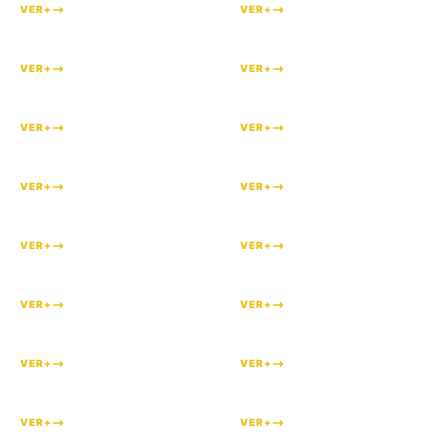
VER+
VER+
#
267
#
266
VER+
VER+
#
264
#
263
VER+
VER+
#
262
#
261
VER+
VER+
#
260
#
259
VER+
VER+
#
258
#
257
VER+
VER+
#
254
#
252
VER+
VER+
#
251
#
249
VER+
VER+
#
248
#
243