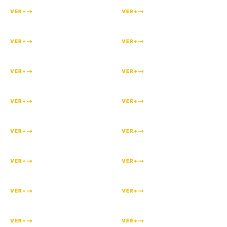
VER+
VER+
#
205
#
204
VER+
VER+
#
203
#
202
VER+
VER+
#
199
#
198
VER+
VER+
#
197
#
195
VER+
VER+
#
194
#
193
VER+
VER+
#
192
#
191
VER+
VER+
#
190
#
186
VER+
VER+