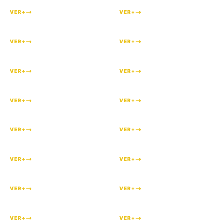
VER+
VER+
#
52
#
50
VER+
VER+
#
48
#
47
VER+
VER+
#
46
#
45
VER+
VER+
#
44
#
42
VER+
VER+
#
41
#
40
VER+
VER+
#
39
#
38
VER+
VER+
#
32
#
25
VER+
VER+