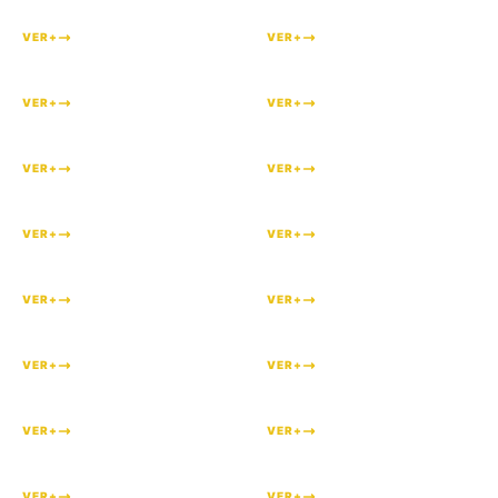
VER+
VER+
#
240
#
239
VER+
VER+
#
238
#
237
VER+
VER+
#
236
#
235
VER+
VER+
#
234
#
233
VER+
VER+
#
232
#
231
VER+
VER+
#
230
#
229
VER+
VER+
#
228
#
227
VER+
VER+