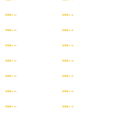
#
226
#
225
VER+
VER+
#
224
#
223
VER+
VER+
#
221
#
220
VER+
VER+
#
219
#
217
VER+
VER+
#
216
#
215
VER+
VER+
#
214
#
212
VER+
VER+
#
211
#
209
VER+
VER+
#
207
#
206