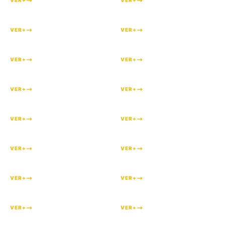
VER+
VER+
#
103
#
101
VER+
VER+
#
100
#
97
VER+
VER+
#
91
#
90
VER+
VER+
#
84
#
83
VER+
VER+
#
82
#
80
VER+
VER+
#
68
#
67
VER+
VER+
#
66
#
62
VER+
VER+
#
60
#
57