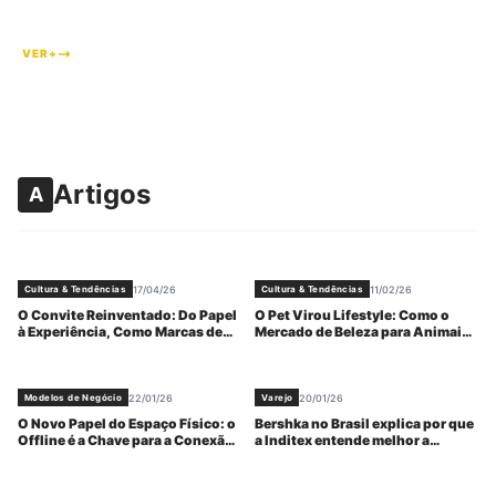
#
8
VER+
Artigos
A
17/04/26
11/02/26
Cultura & Tendências
Cultura & Tendências
O Convite Reinventado: Do Papel
O Pet Virou Lifestyle: Como o
à Experiência, Como Marcas de
Mercado de Beleza para Animais
Luxo Transformam Acesso em
Se Tornou um Negócio de Status
Narrativa.
e Emoção
22/01/26
20/01/26
Modelos de Negócio
Varejo
O Novo Papel do Espaço Físico: o
Bershka no Brasil explica por que
Offline é a Chave para a Conexão
a Inditex entende melhor a
com o Consumidor
juventude do que a Zara