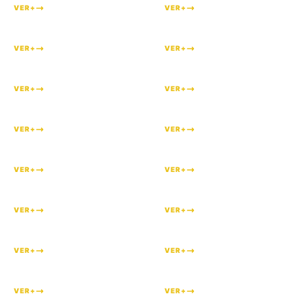
VER+
VER+
#
156
#
155
VER+
VER+
#
154
#
151
VER+
VER+
#
149
#
148
VER+
VER+
#
145
#
143
VER+
VER+
#
142
#
136
VER+
VER+
#
135
#
134
VER+
VER+
#
132
#
131
VER+
VER+
#
130
#
129