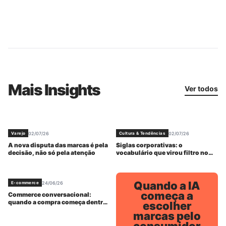
desejada
estratégia global de marca
Mais Insights
Ver todos
02/07/26
02/07/26
Varejo
Cultura & Tendências
A nova disputa das marcas é pela
Siglas corporativas: o
decisão, não só pela atenção
vocabulário que virou filtro no
trabalho
Quando a IA
24/06/26
E-commerce
começa a
Commerce conversacional:
quando a compra começa dentro
escolher
da resposta
marcas pelo