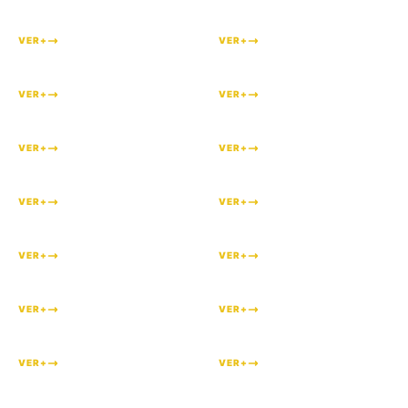
#
291
#
289
VER+
VER+
#
286
#
285
VER+
VER+
#
284
#
283
VER+
VER+
#
282
#
281
VER+
VER+
#
280
#
279
VER+
VER+
#
276
#
273
VER+
VER+
#
272
#
271
VER+
VER+
#
270
#
269