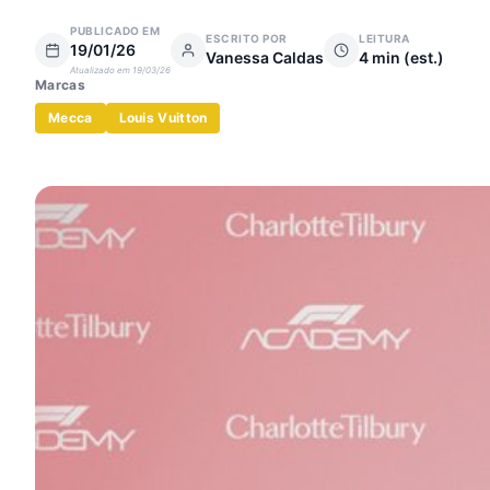
PUBLICADO EM
ESCRITO POR
LEITURA
19/01/26
Vanessa Caldas
4
min (est.)
Atualizado em
19/03/26
Marca
s
Mecca
Louis Vuitton