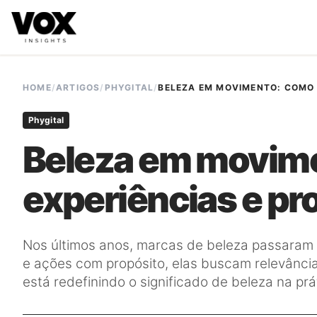
VOX insights
é uma camada de inteligência de mercado AI-
A direção estratégica é liderada por Vanessa Caldas e a 
HOME
/
ARTIGOS
/
PHYGITAL
/
BELEZA EM MOVIMENTO: COMO 
Phygital
Beleza em movim
experiências e pro
Nos últimos anos, marcas de beleza passaram a i
e ações com propósito, elas buscam relevânci
está redefinindo o significado de beleza na prá