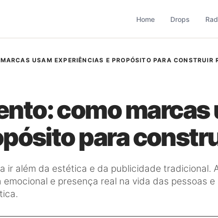
based que monitora comportamento, consumo, varejo, bran
operação combina monitoramento contínuo com curadoria met
Home
Drops
Rad
MARCAS USAM EXPERIÊNCIAS E PROPÓSITO PARA CONSTRUIR 
ento: como marcas
pósito para construi
r além da estética e da publicidade tradicional. A
a emocional e presença real na vida das pessoas e
tica.