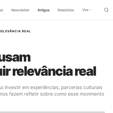
ding, negócios e tecnologia.
odológica para traduzir sinais em leitura aplicada.
Vox
ar
Newsletter
Artigos
Relatórios
RELEVÂNCIA REAL
 usam
r relevância real
o investir em experiências, parcerias culturais
 nos fazem refletir sobre como esse movimento