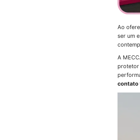
Ao ofere
ser um e
contempl
A MECCA
protetor
performa
contato