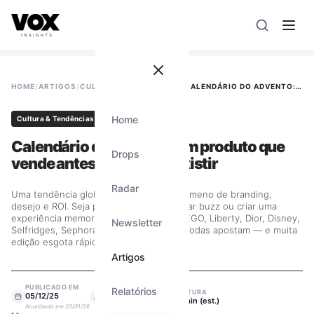
VOX insights
é uma camada de inteligência de mercado AI-
A direção estratégica é liderada por Vanessa Caldas e a 
HOME
/
ARTIGOS
/
CULTURA & TENDÊNCIAS
/
CALENDÁRIO DO ADVENTO: UM PRODUTO QUE VENDE ANTES MESMO DE EXISTIR
Home
Cultura & Tendências
Calendário do advento: um produto que
Drops
vende antes mesmo de existir
Radar
Uma tendência global que virou um fenômeno de branding,
desejo e ROI. Seja para vender mais, gerar buzz ou criar uma
experiência memorável de fim de ano. LEGO, Liberty, Dior, Disney,
Newsletter
Selfridges, Sephora, Rituals, Westwing. Todas apostam — e muita
edição esgota rápido.
Artigos
PUBLICADO EM
Relatórios
ESCRITO POR
LEITURA
05/12/25
Vanessa Caldas
4
min (est.)
Atualizado em
20/01/26