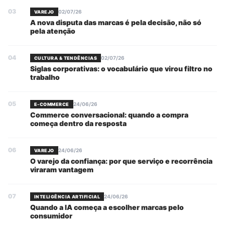
03
02/07/26
VAREJO
A nova disputa das marcas é pela decisão, não só
pela atenção
04
02/07/26
CULTURA & TENDÊNCIAS
Siglas corporativas: o vocabulário que virou filtro no
trabalho
05
24/06/26
E-COMMERCE
Commerce conversacional: quando a compra
começa dentro da resposta
06
24/06/26
VAREJO
O varejo da confiança: por que serviço e recorrência
viraram vantagem
07
24/06/26
INTELIGÊNCIA ARTIFICIAL
Quando a IA começa a escolher marcas pelo
consumidor