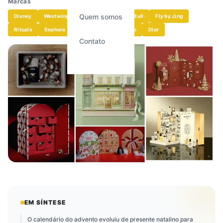
Marca
s
Quem somos
Disney
Westwing
Burger King
Red Bull
Fly by Jing
Rituals
Sephora
Liberty
O Boticário
Dior
Contato
EM SÍNTESE
O calendário do advento evoluiu de presente natalino para