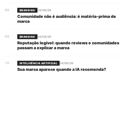
08
24/06/26
BRANDING
Comunidade não é audiência: é matéria-prima de
marca
09
24/06/26
BRANDING
Reputação legível: quando reviews e comunidades
passam a explicar a marca
10
24/06/26
INTELIGÊNCIA ARTIFICIAL
Sua marca aparece quando a IA recomenda?