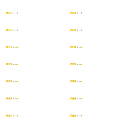
#
236
#
232
VER+
VER+
#
231
#
230
VER+
VER+
#
229
#
227
VER+
VER+
#
225
#
224
VER+
VER+
#
223
#
215
VER+
VER+
#
214
#
213
VER+
VER+
#
212
#
211
VER+
VER+
#
209
#
197