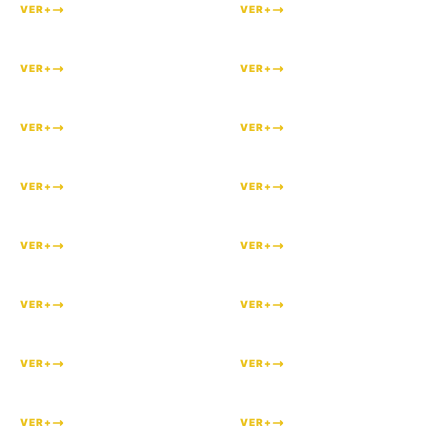
VER+
VER+
#
193
#
192
VER+
VER+
#
173
#
170
VER+
VER+
#
126
#
125
VER+
VER+
#
113
#
111
VER+
VER+
#
109
#
108
VER+
VER+
#
107
#
106
VER+
VER+
#
99
#
95
VER+
VER+
#
93
#
90