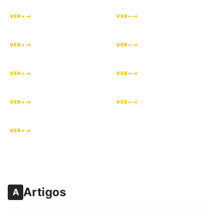
VER+
VER+
#
84
#
83
VER+
VER+
#
82
#
79
VER+
VER+
#
64
#
48
VER+
VER+
#
4
VER+
Artigos
A