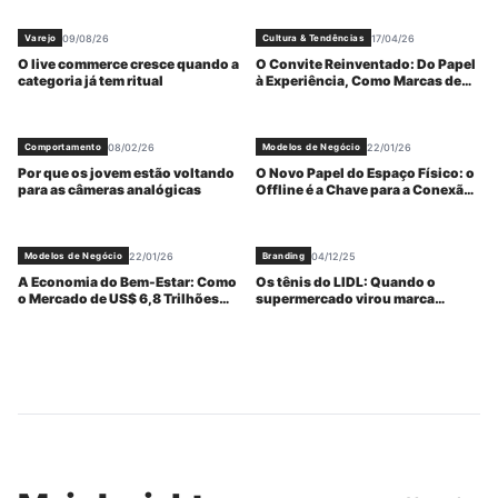
09/08/26
17/04/26
Varejo
Cultura & Tendências
O live commerce cresce quando a
O Convite Reinventado: Do Papel
categoria já tem ritual
à Experiência, Como Marcas de
Luxo Transformam Acesso em
Narrativa.
08/02/26
22/01/26
Comportamento
Modelos de Negócio
Por que os jovem estão voltando
O Novo Papel do Espaço Físico: o
para as câmeras analógicas
Offline é a Chave para a Conexão
com o Consumidor
22/01/26
04/12/25
Modelos de Negócio
Branding
A Economia do Bem-Estar: Como
Os tênis do LIDL: Quando o
o Mercado de US$ 6,8 Trilhões
supermercado virou marca
Redefine o Consumo Global
desejada