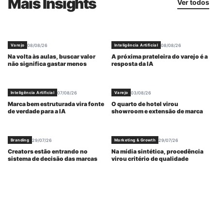
Mais Insights
Ver todos
08/08/26
08/08/26
Varejo
Inteligência Artificial
Na volta às aulas, buscar valor
A próxima prateleira do varejo é a
não significa gastar menos
resposta da IA
07/08/26
03/08/26
Inteligência Artificial
Varejo
Marca bem estruturada vira fonte
O quarto de hotel virou
de verdade para a IA
showroom e extensão de marca
29/07/26
29/07/26
Branding
Marketing & Growth
Creators estão entrando no
Na mídia sintética, procedência
sistema de decisão das marcas
virou critério de qualidade