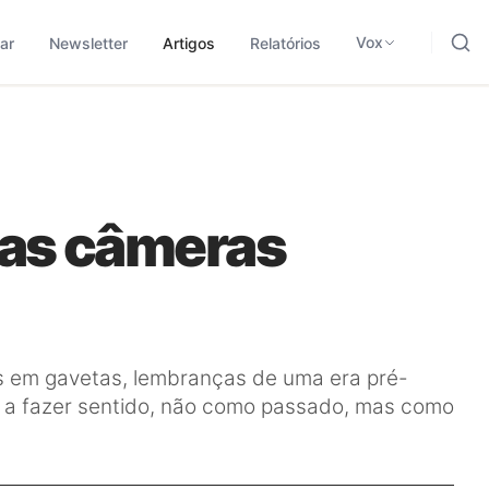
ding, negócios e tecnologia.
odológica para traduzir sinais em leitura aplicada.
Vox
ar
Newsletter
Artigos
Relatórios
 as câmeras
os em gavetas, lembranças de uma era pré-
u a fazer sentido, não como passado, mas como