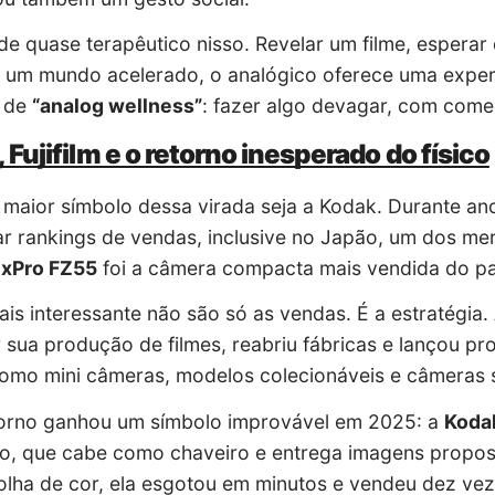
de quase terapêutico nisso. Revelar um filme, esperar 
um mundo acelerado, o analógico oferece uma experiên
 de
“analog wellness”
: fazer algo devagar, com come
 Fujifilm e o retorno inesperado do físico
 maior símbolo dessa virada seja a Kodak. Durante a
r rankings de vendas, inclusive no Japão, um dos m
ixPro FZ55
foi a câmera compacta mais vendida do paí
is interessante não são só as vendas. É a estratégia.
 sua produção de filmes, reabriu fábricas e lançou p
omo mini câmeras, modelos colecionáveis e câmeras si
torno ganhou um símbolo improvável em 2025: a
Koda
o, que cabe como chaveiro e entrega imagens proposi
lha de cor, ela esgotou em minutos e vendeu dez vez