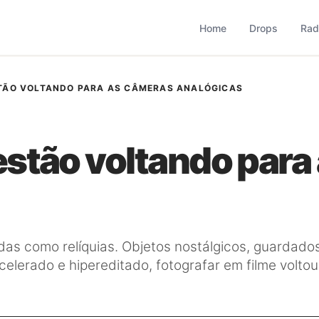
based que monitora comportamento, consumo, varejo, bran
operação combina monitoramento contínuo com curadoria met
Home
Drops
Rad
STÃO VOLTANDO PARA AS CÂMERAS ANALÓGICAS
estão voltando para
das como relíquias. Objetos nostálgicos, guardad
erado e hipereditado, fotografar em filme volto