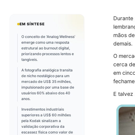
Durante 
EM SÍNTESE
lembranç
mãos de 
O conceito de 'Analog Wellness'
emerge como uma resposta
demais.
estrutural ao burnout digital,
priorizando processos lentos e
O mercad
tangíveis.
cerca d
A fotografia analógica transita
em cinc
de nicho nostálgico para um
fechamen
mercado de US$ 35 milhões,
impulsionado por uma base de
usuários 60% abaixo dos 40
E talvez
anos.
Investimentos industriais
superiores a US$ 60 milhões
pela Kodak sinalizam a
validação corporativa da
escassez física como valor de