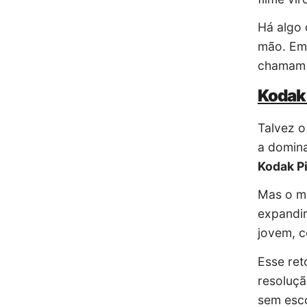
Há algo 
mão. Em 
chamam
Kodak,
Talvez o
a domina
Kodak P
Mas o ma
expandir
jovem, c
Esse re
resoluçã
sem esco