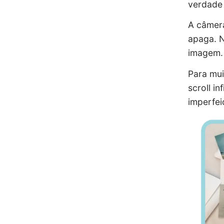
verdade 
A câmera
apaga. N
imagem.
Para mui
scroll i
imperfei