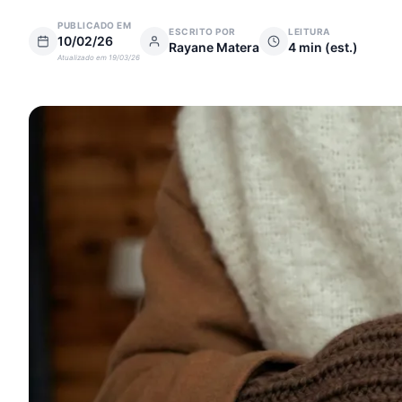
PUBLICADO EM
ESCRITO POR
LEITURA
10/02/26
Rayane Matera
4
min (est.)
Atualizado em
19/03/26