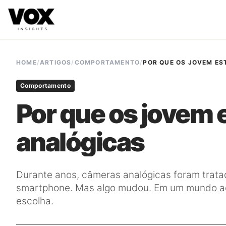
VOX insights
é uma camada de inteligência de mercado AI-
A direção estratégica é liderada por Vanessa Caldas e a 
HOME
/
ARTIGOS
/
COMPORTAMENTO
/
POR QUE OS JOVEM E
Comportamento
Por que os jovem 
analógicas
Durante anos, câmeras analógicas foram trata
smartphone. Mas algo mudou. Em um mundo acel
escolha.