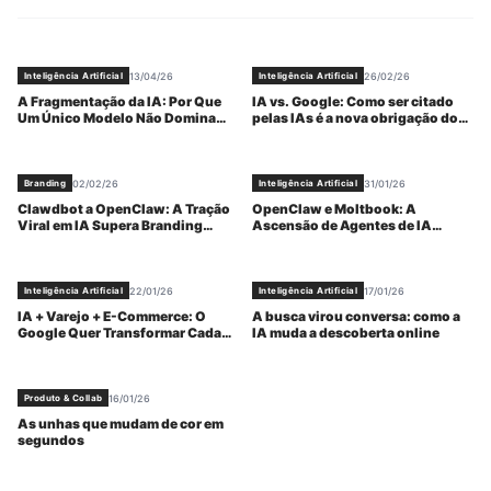
13/04/26
26/02/26
Inteligência Artificial
Inteligência Artificial
A Fragmentação da IA: Por Que
IA vs. Google: Como ser citado
Um Único Modelo Não Domina
pelas IAs é a nova obrigação do
Mais o Cenário Tecnológico
marketing em 2026
02/02/26
31/01/26
Branding
Inteligência Artificial
Clawdbot a OpenClaw: A Tração
OpenClaw e Moltbook: A
Viral em IA Supera Branding
Ascensão de Agentes de IA
Tradicional
Autônomos e Redes Sociais de
Bots
22/01/26
17/01/26
Inteligência Artificial
Inteligência Artificial
IA + Varejo + E-Commerce: O
A busca virou conversa: como a
Google Quer Transformar Cada
IA muda a descoberta online
Busca em Uma Venda
16/01/26
Produto & Collab
As unhas que mudam de cor em
segundos