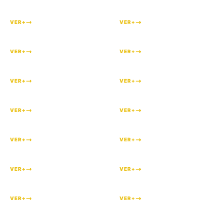
#
218
#
206
VER+
VER+
#
197
#
196
VER+
VER+
#
190
#
189
VER+
VER+
#
187
#
184
VER+
VER+
#
179
#
174
VER+
VER+
#
169
#
159
VER+
VER+
#
147
#
146
VER+
VER+
#
138
#
78