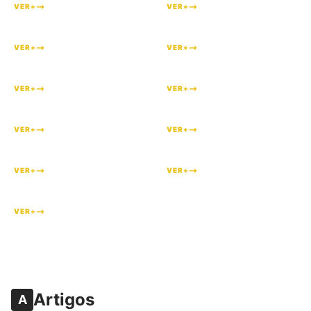
VER+
VER+
#
64
#
58
VER+
VER+
#
56
#
54
VER+
VER+
#
37
#
35
VER+
VER+
#
27
#
22
VER+
VER+
#
1
VER+
Artigos
A