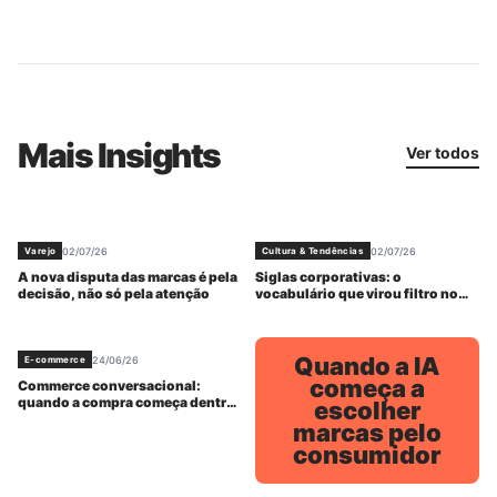
Mais Insights
Ver todos
02/07/26
02/07/26
Varejo
Cultura & Tendências
A nova disputa das marcas é pela
Siglas corporativas: o
decisão, não só pela atenção
vocabulário que virou filtro no
trabalho
Quando a IA
24/06/26
E-commerce
começa a
Commerce conversacional:
quando a compra começa dentro
escolher
da resposta
marcas pelo
consumidor