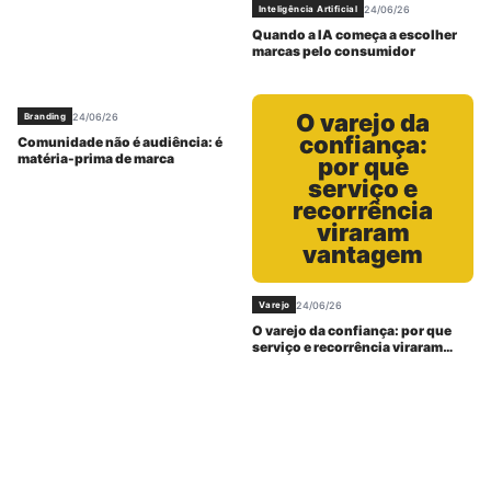
24/06/26
Inteligência Artificial
Quando a IA começa a escolher
marcas pelo consumidor
O varejo da
24/06/26
Branding
confiança:
Comunidade não é audiência: é
matéria-prima de marca
por que
serviço e
recorrência
viraram
vantagem
24/06/26
Varejo
O varejo da confiança: por que
serviço e recorrência viraram
vantagem