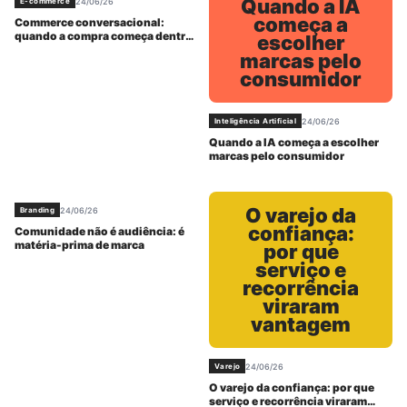
Quando a IA
24/06/26
E-commerce
começa a
Commerce conversacional:
quando a compra começa dentro
escolher
da resposta
marcas pelo
consumidor
24/06/26
Inteligência Artificial
Quando a IA começa a escolher
marcas pelo consumidor
O varejo da
24/06/26
Branding
confiança:
Comunidade não é audiência: é
matéria-prima de marca
por que
serviço e
recorrência
viraram
vantagem
24/06/26
Varejo
O varejo da confiança: por que
serviço e recorrência viraram