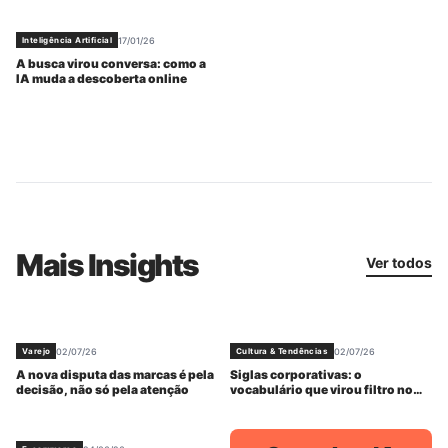
Bots
17/01/26
Inteligência Artificial
A busca virou conversa: como a
IA muda a descoberta online
Mais Insights
Ver todos
02/07/26
02/07/26
Varejo
Cultura & Tendências
A nova disputa das marcas é pela
Siglas corporativas: o
decisão, não só pela atenção
vocabulário que virou filtro no
trabalho