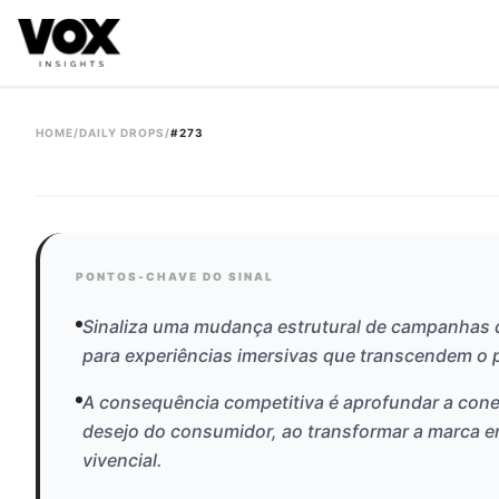
VOX insights
é uma camada de inteligência de mercado AI-
A direção estratégica é liderada por Vanessa Caldas e a 
HOME
/
DAILY DROPS
/
#
273
#
273
PONTOS-CHAVE DO SINAL
Sinaliza uma mudança estrutural de campanhas
para experiências imersivas que transcendem o 
A consequência competitiva é aprofundar a con
desejo do consumidor, ao transformar a marca 
vivencial.