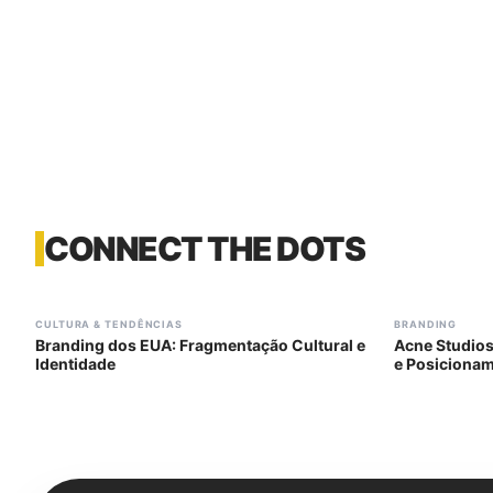
CONNECT THE DOTS
#
303
#
304
CULTURA & TENDÊNCIAS
BRANDING
Branding dos EUA: Fragmentação Cultural e
Acne Studios
Identidade
e Posiciona