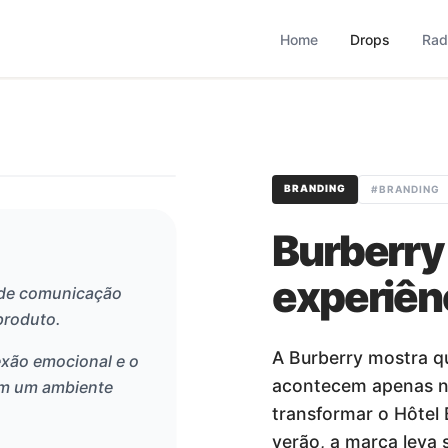
based que monitora comportamento, consumo, varejo, bran
operação combina monitoramento contínuo com curadoria met
Home
Drops
Rad
BRANDING
#
BRANDING
Burberry
experiên
 de comunicação
produto.
A Burberry mostra q
exão emocional e o
acontecem apenas n
em um ambiente
transformar o Hôtel 
verão, a marca leva 