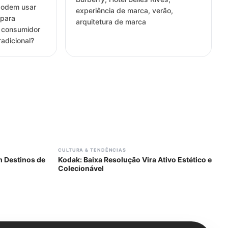
podem usar
experiência de marca, verão,
 para
arquitetura de marca
o consumidor
adicional?
#
306
CULTURA & TENDÊNCIAS
m Destinos de
Kodak: Baixa Resolução Vira Ativo Estético e
Colecionável