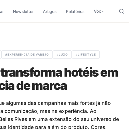
ding, negócios e tecnologia.
odológica para traduzir sinais em leitura aplicada.
Vox
ar
Newsletter
Artigos
Relatórios
#
EXPERIÊNCIA DE VAREJO
#
LUXO
#
LIFESTYLE
 transforma hotéis em
cia de marca
ue algumas das campanhas mais fortes já não
a comunicação, mas na experiência. Ao
Belles Rives em uma extensão do seu universo de
sua identidade para além do produto. Cores,