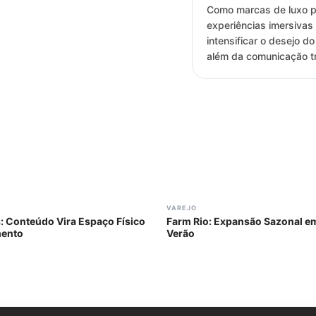
Como marcas de luxo 
experiências imersivas
intensificar o desejo d
além da comunicação tr
#
305
VAREJO
: Conteúdo Vira Espaço Físico
Farm Rio: Expansão Sazonal e
mento
Verão