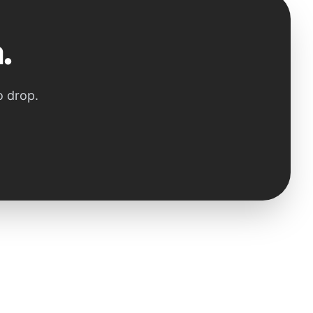
.
o drop.