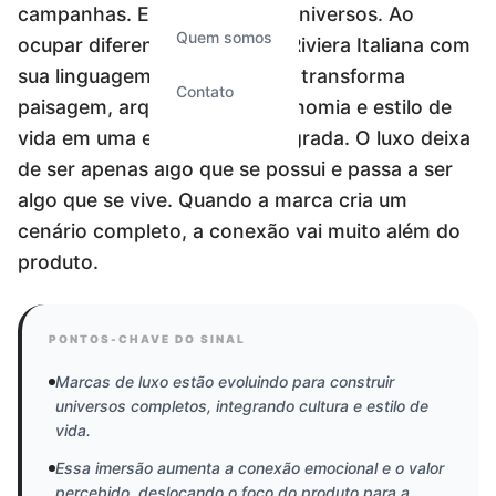
campanhas. Elas constroem universos. Ao
Quem somos
ocupar diferentes pontos da Riviera Italiana com
sua linguagem visual, a marca transforma
Contato
paisagem, arquitetura, gastronomia e estilo de
vida em uma experiência integrada. O luxo deixa
de ser apenas algo que se possui e passa a ser
algo que se vive. Quando a marca cria um
cenário completo, a conexão vai muito além do
PONTOS-CHAVE DO SINAL
Marcas de luxo estão evoluindo para construir
universos completos, integrando cultura e estilo de
vida.
Essa imersão aumenta a conexão emocional e o valor
percebido, deslocando o foco do produto para a