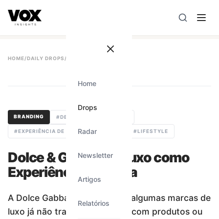
VOX insights
é uma camada de inteligência de mercado AI-
A direção estratégica é liderada por Vanessa Caldas e a 
HOME
/
DAILY DROPS
/
#
285
Home
#
285
Drops
BRANDING
#
DESIGN
#
BRANDING
Radar
#
EXPERIÊNCIA DE VAREJO
#
LUXO
#
LIFESTYLE
Dolce & Gabbana: Luxo como
Newsletter
Experiência Imersiva
Artigos
A Dolce Gabbana mostra que algumas marcas de
Relatórios
luxo já não trabalham apenas com produtos ou