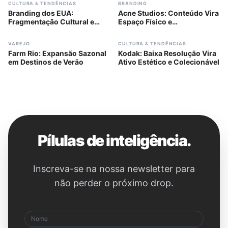
#
303
#
304
CULTURA & TENDÊNCIAS
BRANDING
Branding dos EUA:
Acne Studios: Conteúdo Vira
Fragmentação Cultural e
Espaço Físico e
Identidade
Posicionamento
#
305
#
306
VAREJO
CULTURA & TENDÊNCIAS
Farm Rio: Expansão Sazonal
Kodak: Baixa Resolução Vira
em Destinos de Verão
Ativo Estético e Colecionável
Pílulas de inteligência.
Inscreva-se na nossa newsletter para
não perder o próximo drop.