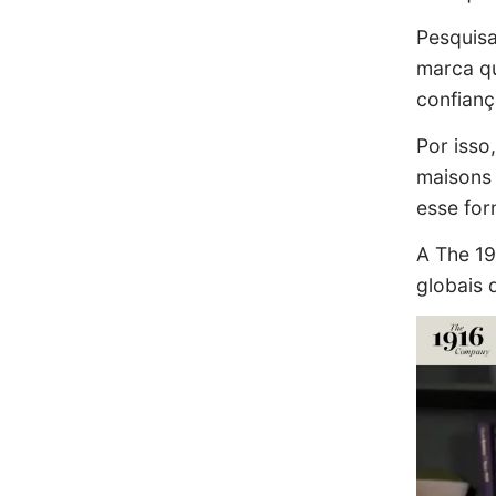
Pesquisa
marca qu
confianç
Por isso
maisons 
esse for
A The 19
globais d