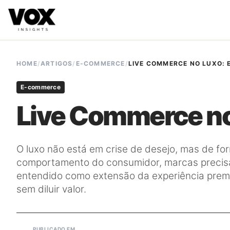
VOX insights
é uma camada de inteligência de mercado AI-
A direção estratégica é liderada por Vanessa Caldas e a 
HOME
/
ARTIGOS
/
E-COMMERCE
/
LIVE COMMERCE NO LUXO: 
E-commerce
Live Commerce no 
O luxo não está em crise de desejo, mas de 
comportamento do consumidor, marcas precisa
entendido como extensão da experiência prem
sem diluir valor.
PUBLICADO EM