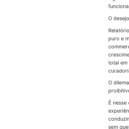
funciona
O desejo
Relatóri
puro e m
commerc
crescime
total em
curadori
O dilema
proibiti
É nesse 
experiên
conduzin
sem que