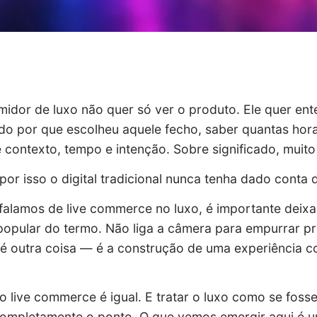
idor de luxo não quer só ver o produto. Ele quer ente
do por que escolheu aquele fecho, saber quantas hor
e contexto, tempo e intenção. Sobre significado, muit
 por isso o digital tradicional nunca tenha dado conta
alamos de live commerce no luxo, é importante deixar a
popular do termo. Não liga a câmera para empurrar p
é outra coisa — é a construção de uma experiência co
 live commerce é igual. E tratar o luxo como se fos
ompletamente o ponto. O que vemos emergir aqui é u