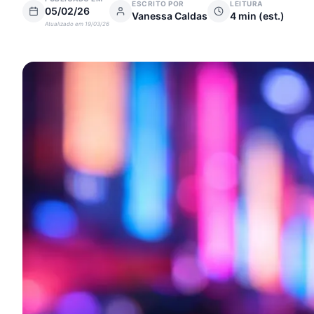
ESCRITO POR
LEITURA
05/02/26
Vanessa Caldas
4
min (est.)
Atualizado em
19/03/26