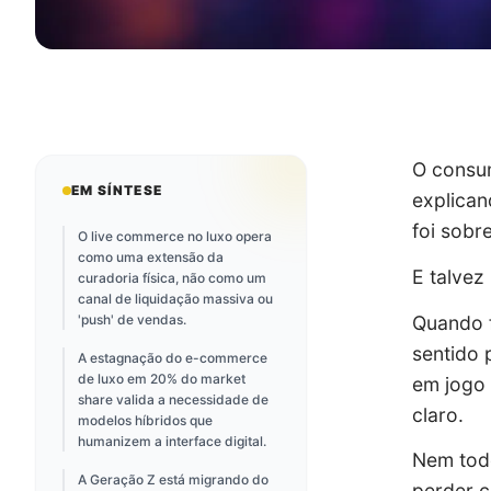
O consum
EM SÍNTESE
explican
foi sobr
O live commerce no luxo opera
como uma extensão da
E talvez
curadoria física, não como um
canal de liquidação massiva ou
Quando f
'push' de vendas.
sentido 
A estagnação do e-commerce
de luxo em 20% do market
em jogo 
share valida a necessidade de
claro.
modelos híbridos que
humanizem a interface digital.
Nem todo
A Geração Z está migrando do
perder c