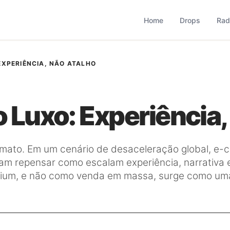
based que monitora comportamento, consumo, varejo, bran
operação combina monitoramento contínuo com curadoria met
Home
Drops
Rad
EXPERIÊNCIA, NÃO ATALHO
Luxo: Experiência,
formato. Em um cenário de desaceleração global, 
m repensar como escalam experiência, narrativa 
ium, e não como venda em massa, surge como uma 