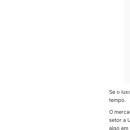
Se o lux
tempo.
O mercad
setor a 
algo em 