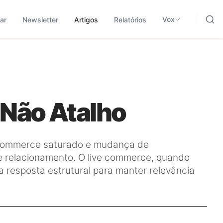
ding, negócios e tecnologia.
odológica para traduzir sinais em leitura aplicada.
Vox
ar
Newsletter
Artigos
Relatórios
 Não Atalho
e-commerce saturado e mudança de
e relacionamento. O live commerce, quando
resposta estrutural para manter relevância