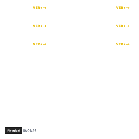
VER+
VER+
#
164
#
153
VER+
VER+
#
80
#
41
VER+
VER+
19/01/26
Phygital