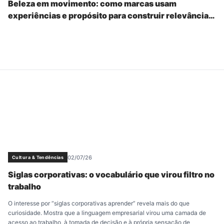
Beleza em movimento: como marcas usam
experiências e propósito para construir relevância
real
02/07/26
Cultura & Tendências
Siglas corporativas: o vocabulário que virou filtro no
trabalho
O interesse por “siglas corporativas aprender” revela mais do que
curiosidade. Mostra que a linguagem empresarial virou uma camada de
acesso ao trabalho, à tomada de decisão e à própria sensação de