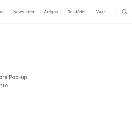
ding, negócios e tecnologia.
odológica para traduzir sinais em leitura aplicada.
Vox
ar
Newsletter
Artigos
Relatórios
obre
Pop-up
nto.
#
216
#
183