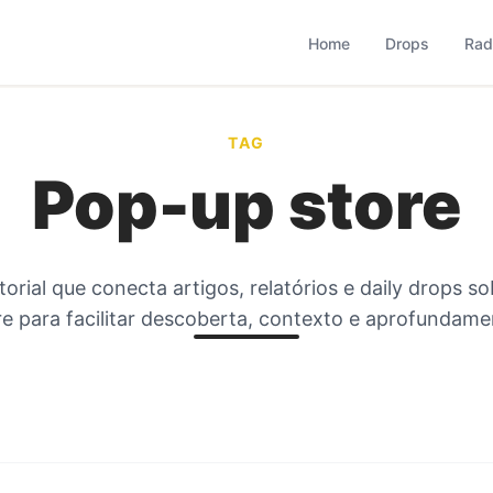
based que monitora comportamento, consumo, varejo, bran
operação combina monitoramento contínuo com curadoria met
Home
Drops
Rad
TAG
Pop-up store
torial que conecta artigos, relatórios e daily drops s
re
para facilitar descoberta, contexto e aprofundame
#
238
#
235