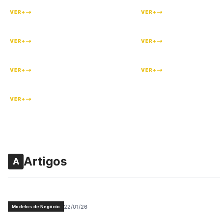
VER+
VER+
#
176
VER+
VER+
#
89
VER+
VER+
#
25
VER+
Artigos
A
22/01/26
Modelos de Negócio