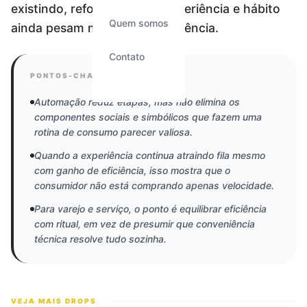
existindo, reforçando que experiência e hábito
Quem somos
ainda pesam mais do que eficiência.
Contato
PONTOS-CHAVE DO SINAL
Automação reduz etapas, mas não elimina os
componentes sociais e simbólicos que fazem uma
rotina de consumo parecer valiosa.
Quando a experiência continua atraindo fila mesmo
com ganho de eficiência, isso mostra que o
consumidor não está comprando apenas velocidade.
Para varejo e serviço, o ponto é equilibrar eficiência
com ritual, em vez de presumir que conveniência
técnica resolve tudo sozinha.
VEJA MAIS DROPS