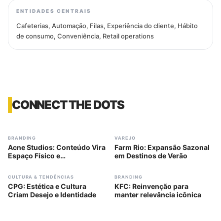
ENTIDADES CENTRAIS
Cafeterias, Automação, Filas, Experiência do cliente, Hábito
de consumo, Conveniência, Retail operations
CONNECT THE DOTS
#
304
#
305
BRANDING
VAREJO
Acne Studios: Conteúdo Vira
Farm Rio: Expansão Sazonal
Espaço Físico e
em Destinos de Verão
Posicionamento
#
307
#
309
CULTURA & TENDÊNCIAS
BRANDING
CPG: Estética e Cultura
KFC: Reinvenção para
Criam Desejo e Identidade
manter relevância icônica