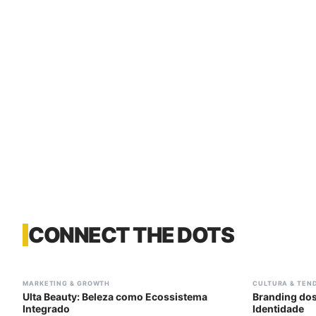
CONNECT THE DOTS
#
302
#
303
MARKETING & GROWTH
CULTURA & TEN
Ulta Beauty: Beleza como Ecossistema
Branding dos
Integrado
Identidade