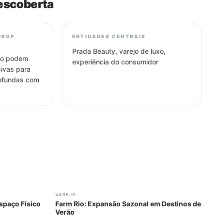
escoberta
DROP
ENTIDADES CENTRAIS
Prada Beauty, varejo de luxo,
xo podem
experiência do consumidor
sivas para
rofundas com
#
305
VAREJO
spaço Físico
Farm Rio: Expansão Sazonal em Destinos de
Verão