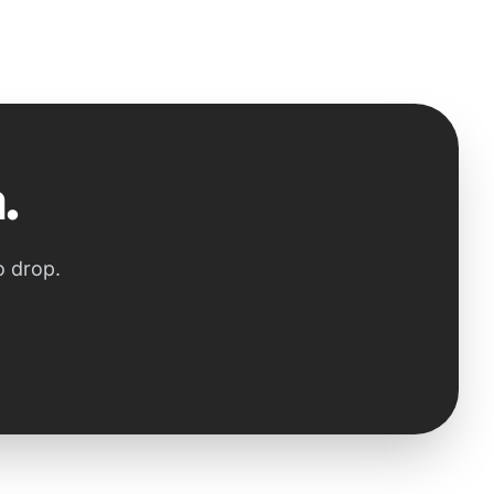
.
o drop.