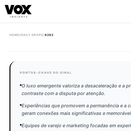
VOX insights
é uma camada de inteligência de mercado AI-
A direção estratégica é liderada por Vanessa Caldas e a 
HOME
/
DAILY DROPS
/
#
262
#
262
PONTOS-CHAVE DO SINAL
O luxo emergente valoriza a desaceleração e a p
contraste com a disputa por atenção.
Experiências que promovem a permanência e a 
geram conexões mais significativas e memorávei
Equipes de varejo e marketing focadas em exper