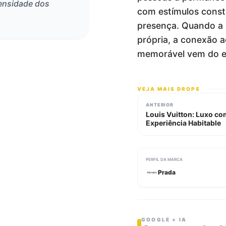
tensidade dos
com estímulos consta
presença. Quando a 
própria, a conexão 
memorável vem do ex
VEJA MAIS DROPS
ANTERIOR
Louis Vuitton: Luxo c
Experiência Habitable
PERFIL DA MARCA
Prada
GOOGLE + IA