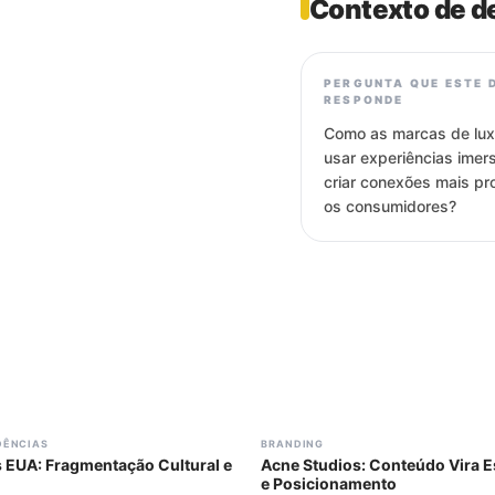
Contexto de d
PERGUNTA QUE ESTE 
RESPONDE
Como as marcas de lu
usar experiências imer
criar conexões mais p
os consumidores?
#
304
DÊNCIAS
BRANDING
 EUA: Fragmentação Cultural e
Acne Studios: Conteúdo Vira E
e Posicionamento