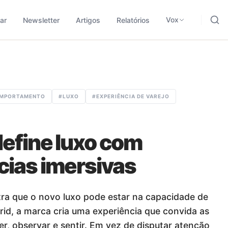
ding, negócios e tecnologia.
odológica para traduzir sinais em leitura aplicada.
Vox
ar
Newsletter
Artigos
Relatórios
MPORTAMENTO
#
LUXO
#
EXPERIÊNCIA DE VAREJO
define luxo com
cias imersivas
ra que o novo luxo pode estar na capacidade de
id, a marca cria uma experiência que convida as
, observar e sentir. Em vez de disputar atenção