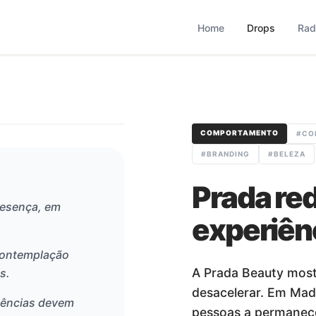
based que monitora comportamento, consumo, varejo, bran
operação combina monitoramento contínuo com curadoria met
Home
Drops
Rad
COMPORTAMENTO
#
CO
#
BRANDING
#
BELEZA
Prada re
resença, em
experiên
contemplação
A Prada Beauty most
s.
desacelerar. Em Madr
iências devem
pessoas a permanecer