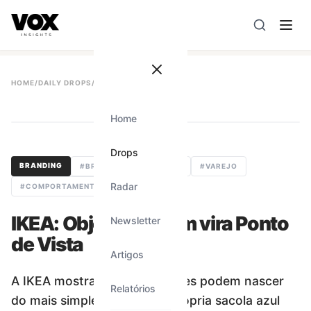
VOX insights
é uma camada de inteligência de mercado AI-
A direção estratégica é liderada por Vanessa Caldas e a 
HOME
/
DAILY DROPS
/
#
258
Home
#
258
Drops
BRANDING
#
BRANDING
#
DESIGN
#
VAREJO
Radar
#
COMPORTAMENTO
#
LIFESTYLE
IKEA: Objeto Comum vira Ponto
Newsletter
de Vista
Artigos
A IKEA mostra que ideias fortes podem nascer
Relatórios
do mais simples. Ao usar a própria sacola azul