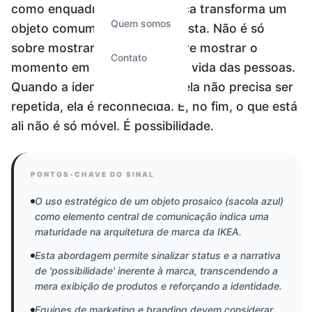
como enquadramento, a marca transforma um
Quem somos
objeto comum em ponto de vista. Não é só
sobre mostrar produto, é sobre mostrar o
Contato
momento em que ele entra na vida das pessoas.
Quando a identidade é clara, ela não precisa ser
repetida, ela é reconhecida. E, no fim, o que está
ali não é só móvel. É possibilidade.
PONTOS-CHAVE DO SINAL
O uso estratégico de um objeto prosaico (sacola azul)
como elemento central de comunicação indica uma
maturidade na arquitetura de marca da IKEA.
Esta abordagem permite sinalizar status e a narrativa
de 'possibilidade' inerente à marca, transcendendo a
mera exibição de produtos e reforçando a identidade.
Equipes de marketing e branding devem considerar