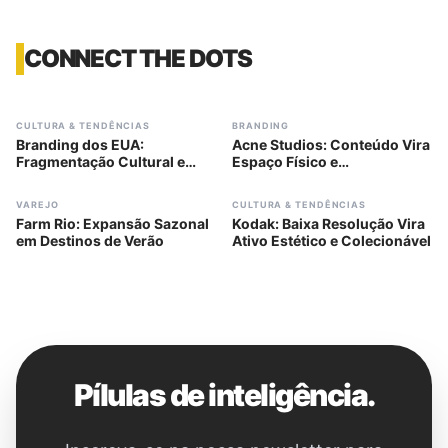
CONNECT THE DOTS
#
303
#
304
CULTURA & TENDÊNCIAS
BRANDING
Branding dos EUA:
Acne Studios: Conteúdo Vira
Fragmentação Cultural e
Espaço Físico e
Identidade
Posicionamento
#
305
#
306
VAREJO
CULTURA & TENDÊNCIAS
Farm Rio: Expansão Sazonal
Kodak: Baixa Resolução Vira
em Destinos de Verão
Ativo Estético e Colecionável
Pílulas de inteligência.