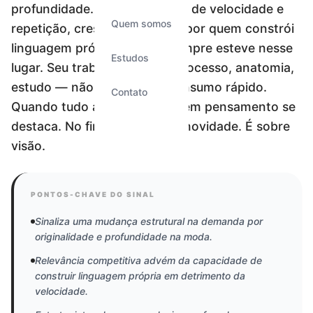
profundidade. Depois de anos de velocidade e
Quem somos
repetição, cresce o interesse por quem constrói
linguagem própria. E Aitor sempre esteve nesse
Estudos
lugar. Seu trabalho carrega processo, anatomia,
estudo — não é feito para consumo rápido.
Contato
Quando tudo acelera, o que tem pensamento se
destaca. No fim, não é sobre novidade. É sobre
visão.
PONTOS-CHAVE DO SINAL
Sinaliza uma mudança estrutural na demanda por
originalidade e profundidade na moda.
Relevância competitiva advém da capacidade de
construir linguagem própria em detrimento da
velocidade.