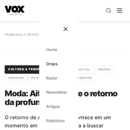
VOX insights
é uma camada de inteligência de mercado AI-
A direção estratégica é liderada por Vanessa Caldas e a 
HOME
/
DAILY DROPS
/
#
254
Home
#
254
Drops
CULTURA & TENDÊNCIAS
#
CULTURA DIGITAL
#
MODA
Radar
#
DESIGN
#
COMPORTAMENTO
#
BRANDING
Moda: Aitor Throup e o retorno
Newsletter
da profundidade
Artigos
O retorno de Aitor Throup acontece em um
Relatórios
momento em que a moda volta a buscar