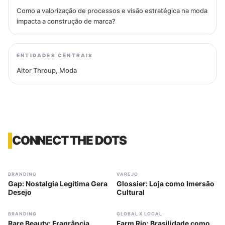
Como a valorização de processos e visão estratégica na moda
impacta a construção de marca?
ENTIDADES CENTRAIS
Aitor Throup, Moda
CONNECT THE DOTS
#
317
#
318
BRANDING
VAREJO
Gap: Nostalgia Legítima Gera
Glossier: Loja como Imersão
Desejo
Cultural
#
319
#
320
BRANDING
GLOBAL X LOCAL
Rare Beauty: Fragrância
Farm Rio: Brasilidade como