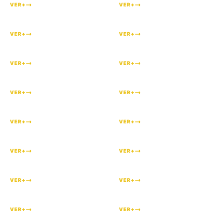
VER+
VER+
#
98
#
96
VER+
VER+
#
86
#
85
VER+
VER+
#
77
#
73
VER+
VER+
#
52
#
46
VER+
VER+
#
39
#
38
VER+
VER+
#
28
#
26
VER+
VER+
#
21
#
16
VER+
VER+
#
8
#
6