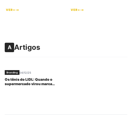
VER+
VER+
Artigos
A
04/12/25
Branding
Os tênis do LIDL: Quando o
supermercado virou marca
desejada