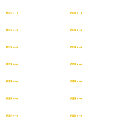
#
211
#
206
VER+
VER+
#
197
#
188
VER+
VER+
#
171
#
158
VER+
VER+
#
152
#
144
VER+
VER+
#
121
#
114
VER+
VER+
#
111
#
109
VER+
VER+
#
108
#
105
VER+
VER+
#
102
#
101