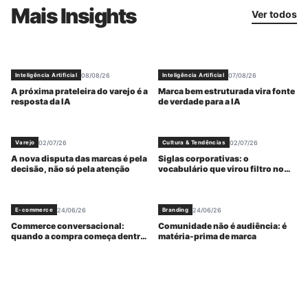
Mais Insights
Ver todos
08/08/26
07/08/26
Inteligência Artificial
Inteligência Artificial
A próxima prateleira do varejo é a
Marca bem estruturada vira fonte
resposta da IA
de verdade para a IA
02/07/26
02/07/26
Varejo
Cultura & Tendências
A nova disputa das marcas é pela
Siglas corporativas: o
decisão, não só pela atenção
vocabulário que virou filtro no
trabalho
24/06/26
24/06/26
E-commerce
Branding
Commerce conversacional:
Comunidade não é audiência: é
quando a compra começa dentro
matéria-prima de marca
da resposta