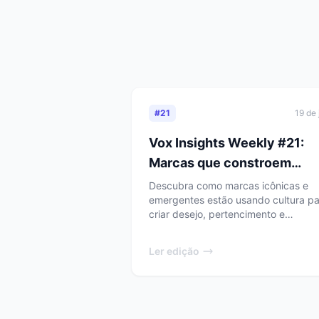
PONTOS
1. Por qu
Durante anos,
guardados em
#
21
19 de 
mundo acelera
Vox Insights Weekly #21:
passado, mas
Marcas que constroem
vem ver o que 
plataformas culturais e
Descubra como marcas icônicas e
emergentes estão usando cultura pa
transformam consumo em
criar desejo, pertencimento e
identidade
identidade em seus consumidores.
2. A Eco
Ler edição
Industria
O problema nã
do TikTok cri