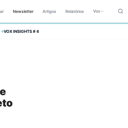
ding, negócios e tecnologia.
odológica para traduzir sinais em leitura aplicada.
Vox
ar
Newsletter
Artigos
Relatórios
VOX INSIGHTS #
4
me
eto