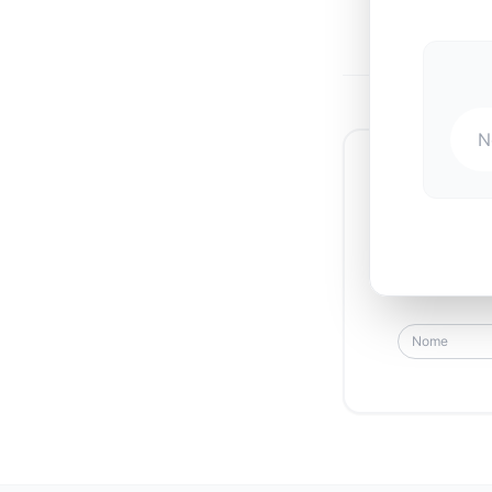
global e anali
hoje. Prepare o 
dos negócios.
UMA PITA
🎞️
O Retorno do
pelo charme imp
🔥
Métricas de 
Junt
relacionamentos
🎤
Poder Latino
mundo em um man
🛍️
Pivot Estraté
à inovação senso