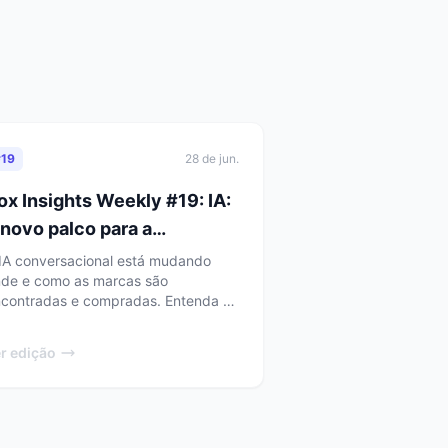
nalógicas
s nostálgicos,
lgo mudou. Em um
#
19
28 de jun.
tido, não como
ox Insights Weekly #19: IA:
 novo palco para a
isibilidade e a compra de
IA conversacional está mudando
de e como as marcas são
arcas
contradas e compradas. Entenda a
va dinâmica da AI visibility e sua
kTok
portância para o marketing.
r edição
oras. O foguinho
m ativos digitais