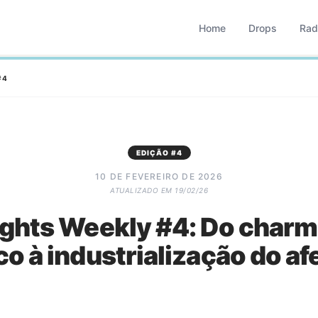
based que monitora comportamento, consumo, varejo, bran
operação combina monitoramento contínuo com curadoria met
Home
Drops
Rad
#
4
EDIÇÃO #
4
10 DE FEVEREIRO DE 2026
ATUALIZADO EM
19/02/26
ights Weekly #4: Do char
o à industrialização do af