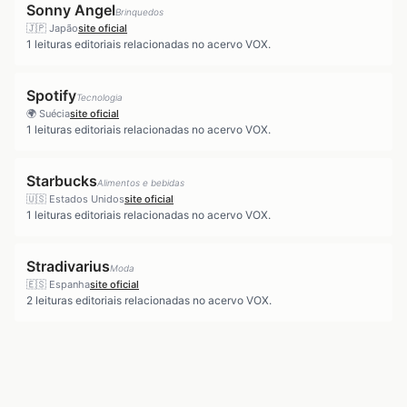
Sonny Angel
Brinquedos
🇯🇵
Japão
site oficial
1
leituras editoriais relacionadas no acervo VOX.
Spotify
Tecnologia
🌍
Suécia
site oficial
1
leituras editoriais relacionadas no acervo VOX.
Starbucks
Alimentos e bebidas
🇺🇸
Estados Unidos
site oficial
1
leituras editoriais relacionadas no acervo VOX.
Stradivarius
Moda
🇪🇸
Espanha
site oficial
2
leituras editoriais relacionadas no acervo VOX.