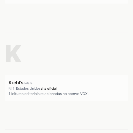
K
Kiehl’s
Beleza
🇺🇸
Estados Unidos
site oficial
1
leituras editoriais relacionadas no acervo VOX.