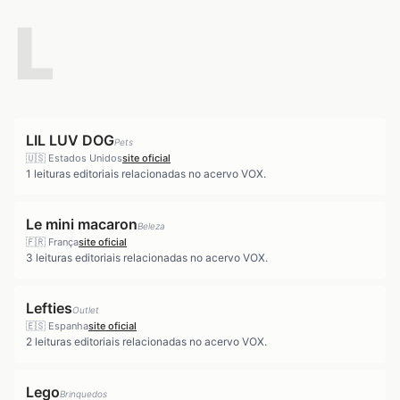
L
LIL LUV DOG
Pets
🇺🇸
Estados Unidos
site oficial
1
leituras editoriais relacionadas no acervo VOX.
Le mini macaron
Beleza
🇫🇷
França
site oficial
3
leituras editoriais relacionadas no acervo VOX.
Lefties
Outlet
🇪🇸
Espanha
site oficial
2
leituras editoriais relacionadas no acervo VOX.
Lego
Brinquedos