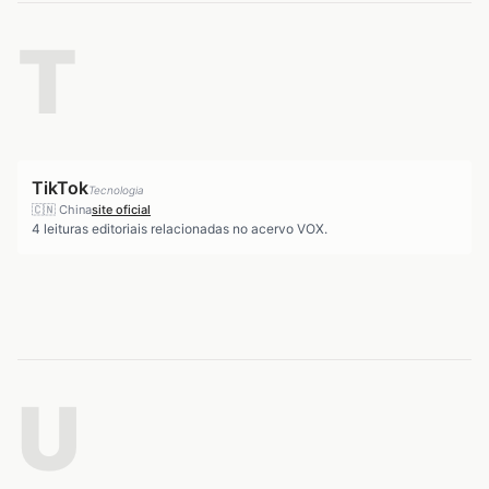
T
TikTok
Tecnologia
🇨🇳
China
site oficial
4
leituras editoriais relacionadas no acervo VOX.
U