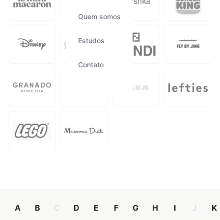
Quem somos
Estudos
Contato
A
B
C
D
E
F
G
H
I
J
K