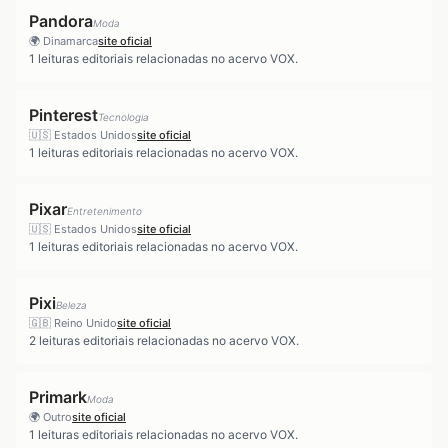
Pandora
Moda
🌍
Dinamarca
site oficial
1
leituras editoriais relacionadas no acervo VOX.
Pinterest
Tecnologia
🇺🇸
Estados Unidos
site oficial
1
leituras editoriais relacionadas no acervo VOX.
Pixar
Entretenimento
🇺🇸
Estados Unidos
site oficial
1
leituras editoriais relacionadas no acervo VOX.
Pixi
Beleza
🇬🇧
Reino Unido
site oficial
2
leituras editoriais relacionadas no acervo VOX.
Primark
Moda
🌍
Outro
site oficial
1
leituras editoriais relacionadas no acervo VOX.