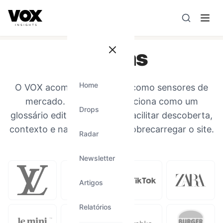
VOX insights
é uma camada de inteligência de mercado AI-
A direção estratégica é liderada por Vanessa Caldas e a 
Marcas
Home
O VOX acompanha marcas como sensores de
mercado. Esta página funciona como um
Drops
glossário editorial leve para facilitar descoberta,
contexto e navegação sem sobrecarregar o site.
Radar
Newsletter
Artigos
Relatórios