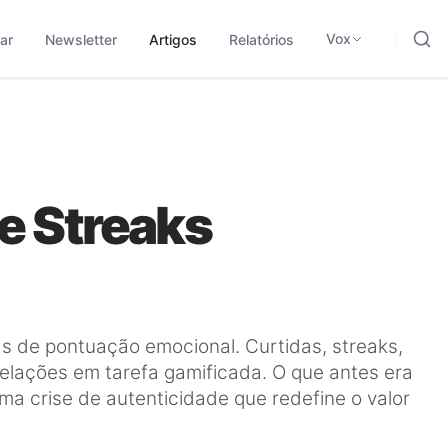
ding, negócios e tecnologia.
odológica para traduzir sinais em leitura aplicada.
Vox
ar
Newsletter
Artigos
Relatórios
e Streaks
 de pontuação emocional. Curtidas, streaks,
elações em tarefa gamificada. O que antes era
 crise de autenticidade que redefine o valor