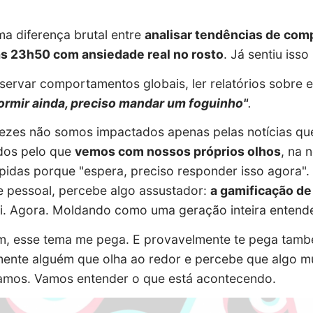
ma diferença brutal entre
analisar tendências de com
às 23h50 com ansiedade real no rosto
. Já sentiu iss
servar comportamentos globais, ler relatórios sobre e
ormir ainda, preciso mandar um foguinho"
.
ezes não somos impactados apenas pelas notícias qu
dos pelo que
vemos com nossos próprios olhos
, na 
pidas porque "espera, preciso responder isso agora".
e pessoal, percebe algo assustador:
a gamificação de
i. Agora. Moldando como uma geração inteira entende 
m, esse tema me pega. E provavelmente te pega també
mente alguém que olha ao redor e percebe que algo 
amos. Vamos entender o que está acontecendo.