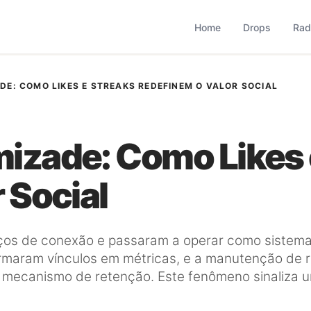
based que monitora comportamento, consumo, varejo, bran
operação combina monitoramento contínuo com curadoria met
Home
Drops
Rad
DE: COMO LIKES E STREAKS REDEFINEM O VALOR SOCIAL
izade: Como Likes 
 Social
ços de conexão e passaram a operar como sistemas
ormaram vínculos em métricas, e a manutenção de r
ecanismo de retenção. Este fenômeno sinaliza uma