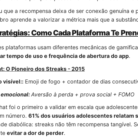
 que a recompensa deixa de ser conexão genuína e p
bro aprende a valorizar a métrica mais que a substânci
ratégias: Como Cada Plataforma Te Pre
es plataformas usam diferentes mecânicas de gamific
ar tempo de uso e frequência de abertura do app
.
: O Pioneiro dos Streaks - 2015
 visível::
Emoji de fogo + contador de dias consecut
o emocional:
Aversão à perda + prova social + FOMO
at foi o primeiro a validar em escala que adolescent
um número.
61% dos usuários adolescentes relatam s
ade diabólica: streaks não têm recompensa tangível
nte
evitar a dor de perder
.