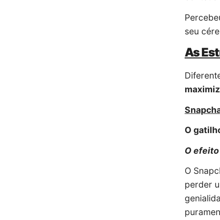
Percebeu
seu cére
As Est
Diferent
maximiz
Snapchat
O gatilho
O efeit
O Snapch
perder 
genialid
purame