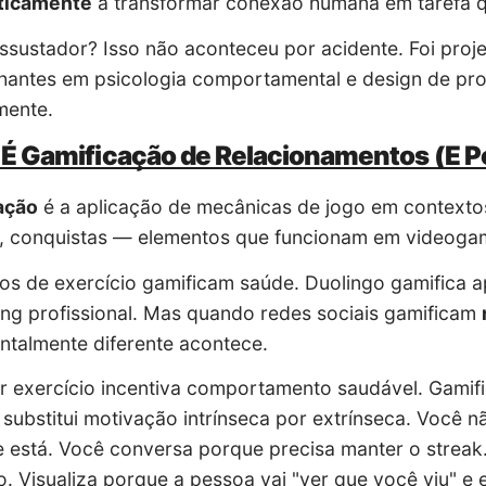
ticamente
a transformar conexão humana em tarefa qu
ssustador? Isso não aconteceu por acidente. Foi proj
lhantes em psicologia comportamental e design de pr
mente.
É Gamificação de Relacionamentos (E P
ação
é a aplicação de mecânicas de jogo em contextos
, conquistas — elementos que funcionam em videogam
vos de exercício gamificam saúde. Duolingo gamifica 
ng profissional. Mas quando redes sociais gamificam
talmente diferente acontece.
r exercício incentiva comportamento saudável. Gamif
substitui motivação intrínseca por extrínseca. Você
 está. Você conversa porque precisa manter o streak.
. Visualiza porque a pessoa vai "ver que você viu" e 