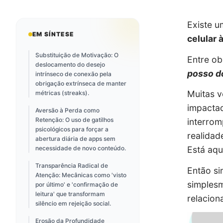
Existe u
EM SÍNTESE
celular 
Substituição de Motivação: O
Entre ob
deslocamento do desejo
posso d
intrínseco de conexão pela
obrigação extrínseca de manter
Muitas v
métricas (streaks).
impacta
Aversão à Perda como
Retenção: O uso de gatilhos
interrom
psicológicos para forçar a
realidad
abertura diária de apps sem
necessidade de novo conteúdo.
Está aqu
Transparência Radical de
Então si
Atenção: Mecânicas como 'visto
simples
por último' e 'confirmação de
leitura' que transformam
relacion
silêncio em rejeição social.
Erosão da Profundidade