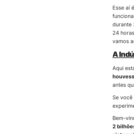
Esse aí 
funciona
durante 
24 horas
vamos ao
A Indú
Aqui es
houvess
antes qu
Se você 
experim
Bem-vin
2 bilhõe