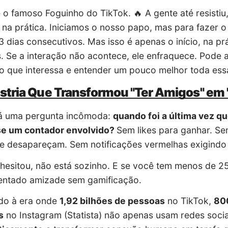
é o famoso Foguinho do TikTok. 🔥 A gente até resisti
 na prática. Iniciamos o nosso papo, mas para fazer o 
3 dias consecutivos. Mas isso é apenas o início, na pr
. Se a interação não acontece, ele enfraquece. Pode 
 que interessa e entender um pouco melhor toda essa
stria Que Transformou "Ter Amigos" em
tá uma pergunta incômoda:
quando foi a última vez q
e um contador envolvido?
Sem likes para ganhar. Se
e desapareçam. Sem notificações vermelhas exigindo 
hesitou, não está sozinho. E se você tem menos de 2
entado amizade sem gamificação.
do à era onde
1,92 bilhões de pessoas
no TikTok,
80
s
no Instagram (
Statista
) não apenas usam redes soci