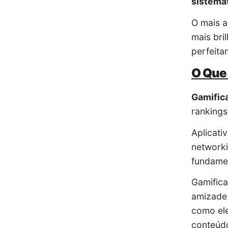
sistema
O mais a
mais bri
perfeita
O Que 
Gamific
rankings
Aplicati
networki
fundamen
Gamifica
amizade 
como ele
conteúdo