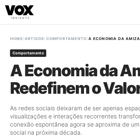
VOX insights
é uma camada de inteligência de mercado AI-
A direção estratégica é liderada por Vanessa Caldas e a 
HOME
/
ARTIGOS
/
COMPORTAMENTO
/
A ECONOMIA DA AMIZA
Comportamento
A Economia da Am
Redefinem o Valor
As redes sociais deixaram de ser apenas espa
visualizações e interações recorrentes transf
conexão espontânea agora se aproxima de um m
social na próxima década.