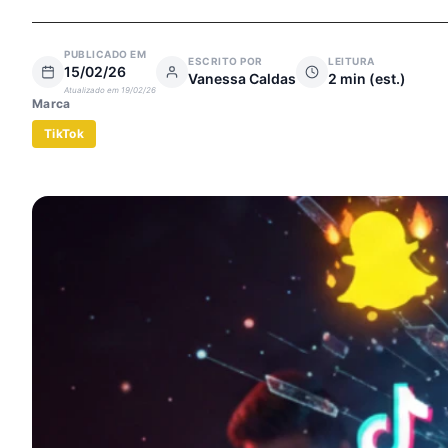
PUBLICADO EM
ESCRITO POR
LEITURA
15/02/26
Vanessa Caldas
2
min (est.)
Atualizado em
19/02/26
Marca
TikTok