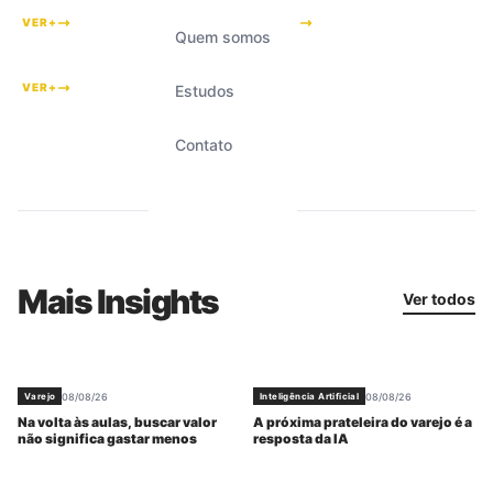
VER+
VER+
Quem somos
#
55
VER+
Estudos
Contato
Mais Insights
Ver todos
08/08/26
08/08/26
Varejo
Inteligência Artificial
Na volta às aulas, buscar valor
A próxima prateleira do varejo é a
não significa gastar menos
resposta da IA