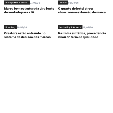
07/08/26
03/08/26
Inteligência Artificial
Varejo
Marca bem estruturada vira fonte
O quarto de hotel virou
de verdade para a IA
showroom e extensão de marca
29/07/26
29/07/26
Branding
Marketing & Growth
Creators estão entrando no
Na mídia sintética, procedência
sistema de decisão das marcas
virou critério de qualidade