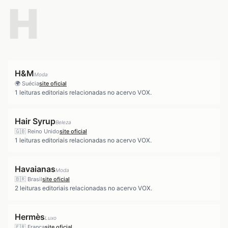
H
H&M
Moda
🌍
Suécia
site oficial
1
leituras editoriais relacionadas no acervo VOX.
Hair Syrup
Beleza
🇬🇧
Reino Unido
site oficial
1
leituras editoriais relacionadas no acervo VOX.
Havaianas
Moda
🇧🇷
Brasil
site oficial
2
leituras editoriais relacionadas no acervo VOX.
Hermès
Luxo
🇫🇷
França
site oficial