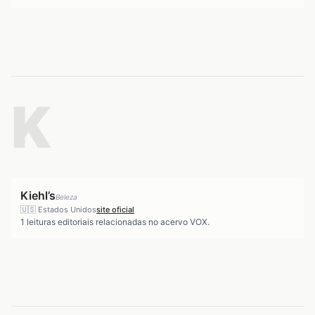
K
Kiehl’s
Beleza
🇺🇸
Estados Unidos
site oficial
1
leituras editoriais relacionadas no acervo VOX.