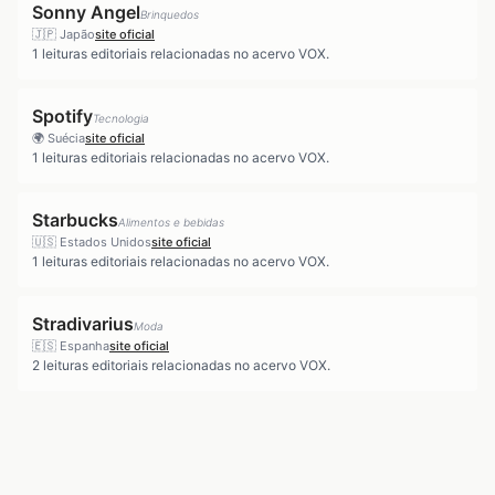
Sonny Angel
Brinquedos
🇯🇵
Japão
site oficial
1
leituras editoriais relacionadas no acervo VOX.
Spotify
Tecnologia
🌍
Suécia
site oficial
1
leituras editoriais relacionadas no acervo VOX.
Starbucks
Alimentos e bebidas
🇺🇸
Estados Unidos
site oficial
1
leituras editoriais relacionadas no acervo VOX.
Stradivarius
Moda
🇪🇸
Espanha
site oficial
2
leituras editoriais relacionadas no acervo VOX.