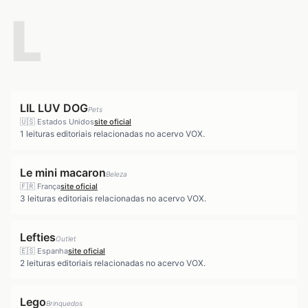
L
LIL LUV DOG
Pets
🇺🇸
Estados Unidos
site oficial
1
leituras editoriais relacionadas no acervo VOX.
Le mini macaron
Beleza
🇫🇷
França
site oficial
3
leituras editoriais relacionadas no acervo VOX.
Lefties
Outlet
🇪🇸
Espanha
site oficial
2
leituras editoriais relacionadas no acervo VOX.
Lego
Brinquedos