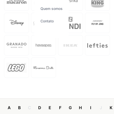
Quem somos
Contato
A
B
C
D
E
F
G
H
I
J
K