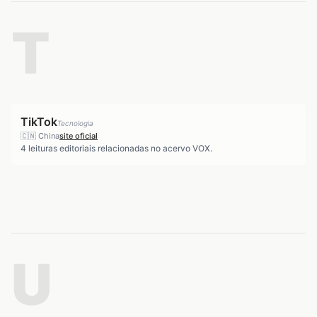
T
TikTok
Tecnologia
🇨🇳
China
site oficial
4
leituras editoriais relacionadas no acervo VOX.
U