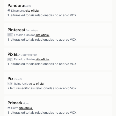
Pandora
Moda
🌍
Dinamarca
site oficial
1
leituras editoriais relacionadas no acervo VOX.
Pinterest
Tecnologia
🇺🇸
Estados Unidos
site oficial
1
leituras editoriais relacionadas no acervo VOX.
Pixar
Entretenimento
🇺🇸
Estados Unidos
site oficial
1
leituras editoriais relacionadas no acervo VOX.
Pixi
Beleza
🇬🇧
Reino Unido
site oficial
2
leituras editoriais relacionadas no acervo VOX.
Primark
Moda
🌍
Outro
site oficial
1
leituras editoriais relacionadas no acervo VOX.