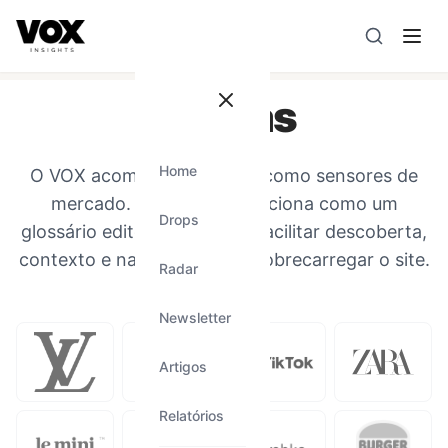
VOX insights
é uma camada de inteligência de mercado AI-
A direção estratégica é liderada por Vanessa Caldas e a 
Marcas
Home
O VOX acompanha marcas como sensores de
mercado. Esta página funciona como um
Drops
glossário editorial leve para facilitar descoberta,
contexto e navegação sem sobrecarregar o site.
Radar
Newsletter
Artigos
Relatórios