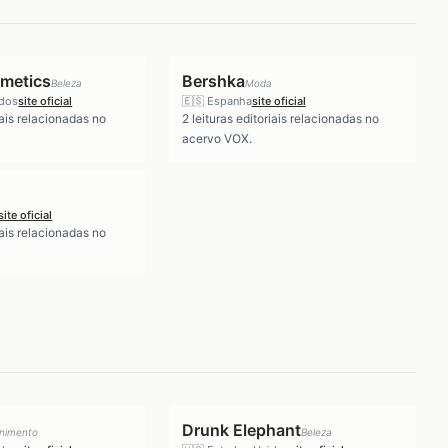
smetics
Bershka
Beleza
Moda
idos
site oficial
🇪🇸
Espanha
site oficial
iais relacionadas no
2
leituras editoriais relacionadas no
acervo VOX.
site oficial
iais relacionadas no
Drunk Elephant
enimento
Beleza