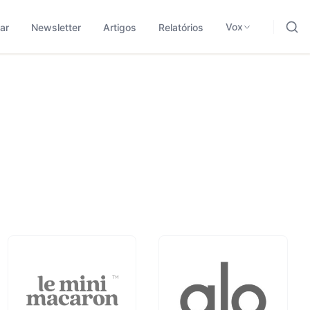
ding, negócios e tecnologia.
odológica para traduzir sinais em leitura aplicada.
Vox
ar
Newsletter
Artigos
Relatórios