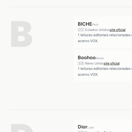
B
BICHE
Pets
🇺🇸
Estados Unidos
site oficial
1
leituras editoriais relacionadas
acervo VOX.
Boohoo
Moda
🇬🇧
Reino Unido
site oficial
1
leituras editoriais relacionadas
acervo VOX.
Dior
Luxo