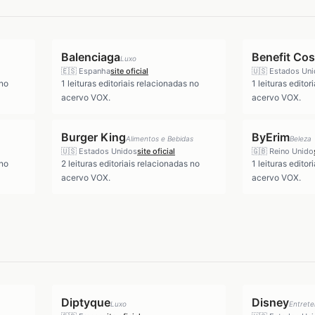
Balenciaga
Benefit Co
Luxo
🇪🇸
Espanha
site oficial
🇺🇸
Estados Un
 no
1
leituras editoriais relacionadas no
1
leituras editor
acervo VOX.
acervo VOX.
Burger King
ByErim
Alimentos e Bebidas
Beleza
🇺🇸
Estados Unidos
site oficial
🇬🇧
Reino Unido
 no
2
leituras editoriais relacionadas no
1
leituras editor
acervo VOX.
acervo VOX.
Diptyque
Disney
Luxo
Entret