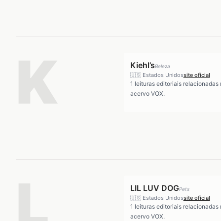
K
Kiehl’s
Beleza
🇺🇸
Estados Unidos
site oficial
1
leituras editoriais relacionadas
acervo VOX.
L
LIL LUV DOG
Pets
🇺🇸
Estados Unidos
site oficial
1
leituras editoriais relacionadas
acervo VOX.