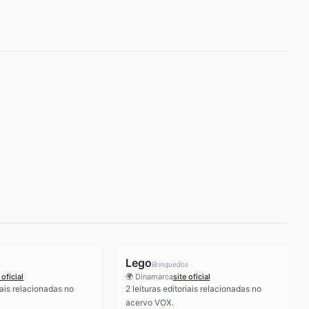
Lego
Brinquedos
 oficial
🌍
Dinamarca
site oficial
iais relacionadas no
2
leituras editoriais relacionadas no
acervo VOX.