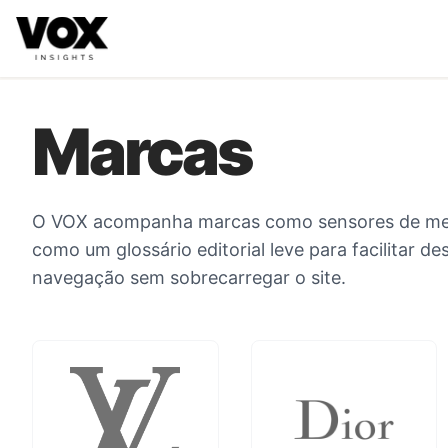
VOX insights
é uma camada de inteligência de mercado AI-
A direção estratégica é liderada por Vanessa Caldas e a 
Marcas
O VOX acompanha marcas como sensores de mer
como um glossário editorial leve para facilitar d
navegação sem sobrecarregar o site.