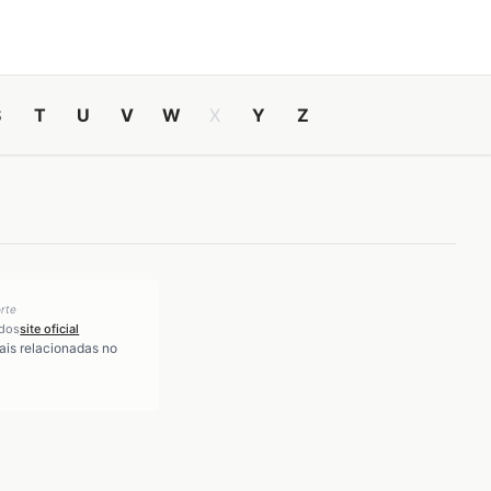
S
T
U
V
W
X
Y
Z
rte
idos
site oficial
iais relacionadas no