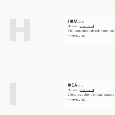
H
H&M
Moda
🌍
Suécia
site oficial
1
leituras editoriais relacionadas
acervo VOX.
I
IKEA
Casa
🌍
Suécia
site oficial
2
leituras editoriais relacionadas
acervo VOX.