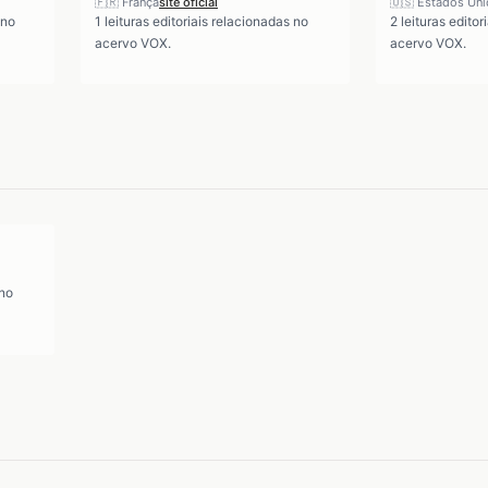
🇫🇷
França
site oficial
🇺🇸
Estados Un
 no
1
leituras editoriais relacionadas no
2
leituras editor
acervo VOX.
acervo VOX.
 no