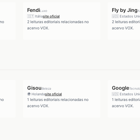
Fendi
Fly by Jing
Luxo
A
🇮🇹
Itália
site oficial
🇺🇸
Estados Un
 no
2
leituras editoriais relacionadas no
2
leituras editor
acervo VOX.
acervo VOX.
Gisou
Google
Beleza
Tecnol
🌍
Holanda
site oficial
🇺🇸
Estados Un
 no
1
leituras editoriais relacionadas no
1
leituras editor
acervo VOX.
acervo VOX.