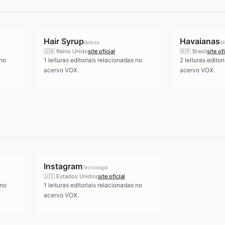
Hair Syrup
Havaianas
Beleza
M
🇬🇧
Reino Unido
site oficial
🇧🇷
Brasil
site of
 no
1
leituras editoriais relacionadas no
2
leituras editor
acervo VOX.
acervo VOX.
Instagram
Tecnologia
🇺🇸
Estados Unidos
site oficial
 no
1
leituras editoriais relacionadas no
acervo VOX.