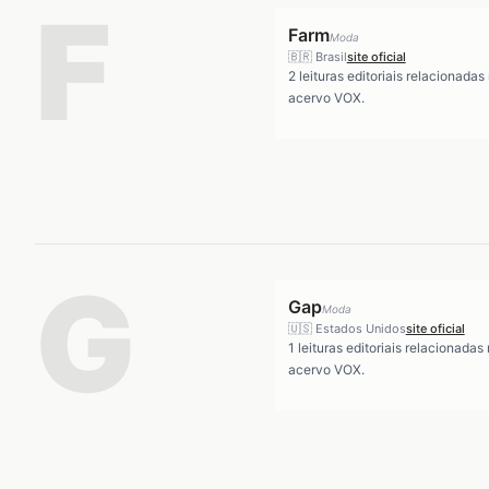
F
Farm
Moda
🇧🇷
Brasil
site oficial
2
leituras editoriais relacionadas
acervo VOX.
G
Gap
Moda
🇺🇸
Estados Unidos
site oficial
1
leituras editoriais relacionadas
acervo VOX.