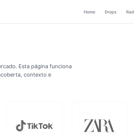
based que monitora comportamento, consumo, varejo, bran
operação combina monitoramento contínuo com curadoria met
Home
Drops
Rad
cado. Esta página funciona
escoberta, contexto e