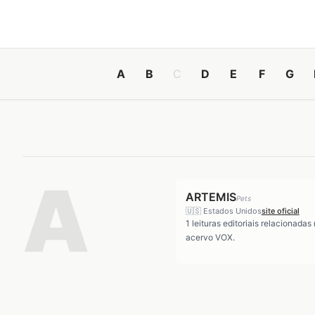
A
B
C
D
E
F
G
A
ARTEMIS
Pets
🇺🇸
Estados Unidos
site oficial
1
leituras editoriais relacionadas
acervo VOX.