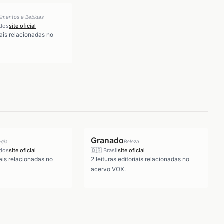
limentos e Bebidas
idos
site oficial
iais relacionadas no
Granado
ogia
Beleza
idos
site oficial
🇧🇷
Brasil
site oficial
iais relacionadas no
2
leituras editoriais relacionadas no
acervo VOX.