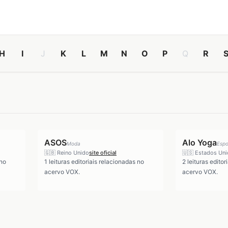
H
I
J
K
L
M
N
O
P
Q
R
ASOS
Alo Yoga
Moda
Espo
🇬🇧
Reino Unido
site oficial
🇺🇸
Estados Un
 no
1
leituras editoriais relacionadas no
2
leituras editor
acervo VOX.
acervo VOX.