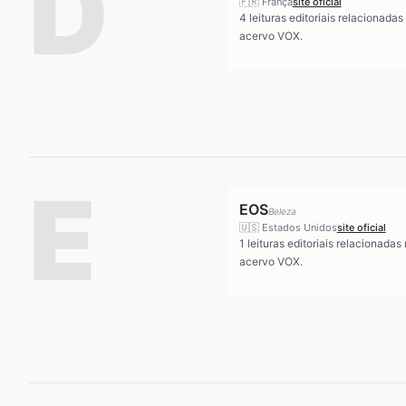
D
🇫🇷
França
site oficial
4
leituras editoriais relacionadas
acervo VOX.
E
EOS
Beleza
🇺🇸
Estados Unidos
site oficial
1
leituras editoriais relacionadas
acervo VOX.