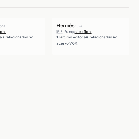
Hermès
oda
Luxo
icial
🇫🇷
França
site oficial
iais relacionadas no
1
leituras editoriais relacionadas no
acervo VOX.