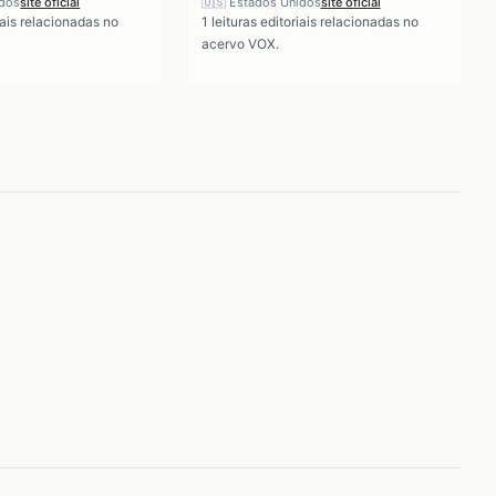
idos
site oficial
🇺🇸
Estados Unidos
site oficial
iais relacionadas no
1
leituras editoriais relacionadas no
acervo VOX.