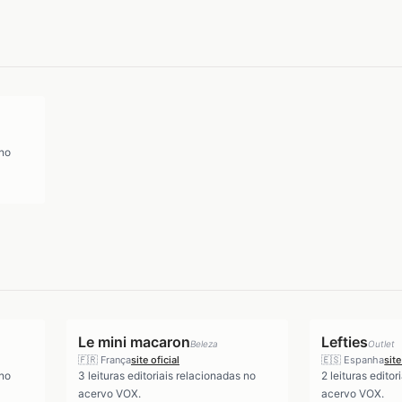
 no
Le mini macaron
Lefties
Beleza
Outlet
🇫🇷
França
site oficial
🇪🇸
Espanha
site
 no
3
leituras editoriais relacionadas no
2
leituras editor
acervo VOX.
acervo VOX.