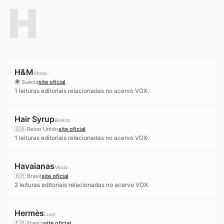
H
H&M
Moda
🌍
Suécia
site oficial
1
leituras editoriais relacionadas no acervo VOX.
Hair Syrup
Beleza
🇬🇧
Reino Unido
site oficial
1
leituras editoriais relacionadas no acervo VOX.
Havaianas
Moda
🇧🇷
Brasil
site oficial
2
leituras editoriais relacionadas no acervo VOX.
Hermès
Luxo
🇫🇷
França
site oficial