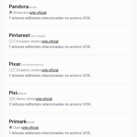
Pandora
Moda
🌍
Dinamarca
site oficial
1
leituras editoriais relacionadas no acervo VOX.
Pinterest
Tecnologia
🇺🇸
Estados Unidos
site oficial
1
leituras editoriais relacionadas no acervo VOX.
Pixar
Entretenimento
🇺🇸
Estados Unidos
site oficial
1
leituras editoriais relacionadas no acervo VOX.
Pixi
Beleza
🇬🇧
Reino Unido
site oficial
2
leituras editoriais relacionadas no acervo VOX.
Primark
Moda
🌍
Outro
site oficial
1
leituras editoriais relacionadas no acervo VOX.