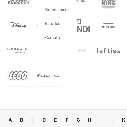
Quem somos
Estudos
Contato
A
B
C
D
E
F
G
H
I
J
K