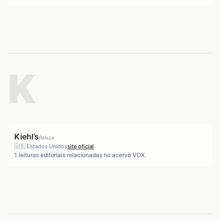
K
Kiehl’s
Beleza
🇺🇸
Estados Unidos
site oficial
1
leituras editoriais relacionadas no acervo VOX.