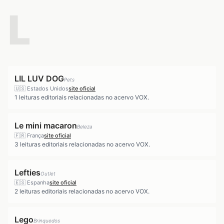
L
LIL LUV DOG
Pets
🇺🇸
Estados Unidos
site oficial
1
leituras editoriais relacionadas no acervo VOX.
Le mini macaron
Beleza
🇫🇷
França
site oficial
3
leituras editoriais relacionadas no acervo VOX.
Lefties
Outlet
🇪🇸
Espanha
site oficial
2
leituras editoriais relacionadas no acervo VOX.
Lego
Brinquedos