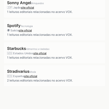
Sonny Angel
Brinquedos
🇯🇵
Japão
site oficial
1
leituras editoriais relacionadas no acervo VOX.
Spotify
Tecnologia
🌍
Suécia
site oficial
1
leituras editoriais relacionadas no acervo VOX.
Starbucks
Alimentos e bebidas
🇺🇸
Estados Unidos
site oficial
1
leituras editoriais relacionadas no acervo VOX.
Stradivarius
Moda
🇪🇸
Espanha
site oficial
2
leituras editoriais relacionadas no acervo VOX.