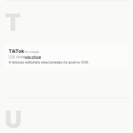
T
TikTok
Tecnologia
🇨🇳
China
site oficial
4
leituras editoriais relacionadas no acervo VOX.
U