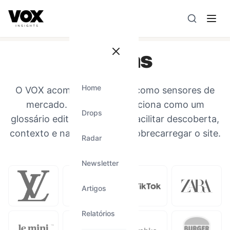
VOX insights
é uma camada de inteligência de mercado AI-
A direção estratégica é liderada por Vanessa Caldas e a 
Marcas
Home
O VOX acompanha marcas como sensores de
mercado. Esta página funciona como um
Drops
glossário editorial leve para facilitar descoberta,
contexto e navegação sem sobrecarregar o site.
Radar
Newsletter
Artigos
Relatórios