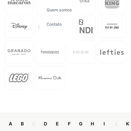
Quem somos
Contato
A
B
C
D
E
F
G
H
I
J
K