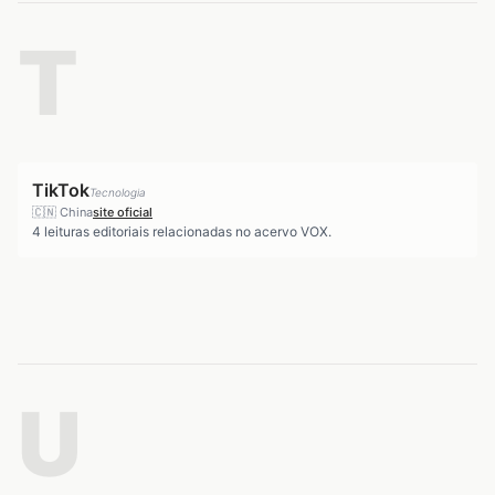
T
TikTok
Tecnologia
🇨🇳
China
site oficial
4
leituras editoriais relacionadas no acervo VOX.
U