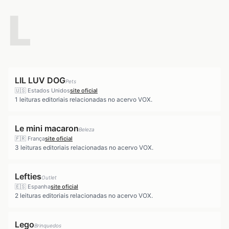
L
LIL LUV DOG
Pets
🇺🇸
Estados Unidos
site oficial
1
leituras editoriais relacionadas no acervo VOX.
Le mini macaron
Beleza
🇫🇷
França
site oficial
3
leituras editoriais relacionadas no acervo VOX.
Lefties
Outlet
🇪🇸
Espanha
site oficial
2
leituras editoriais relacionadas no acervo VOX.
Lego
Brinquedos