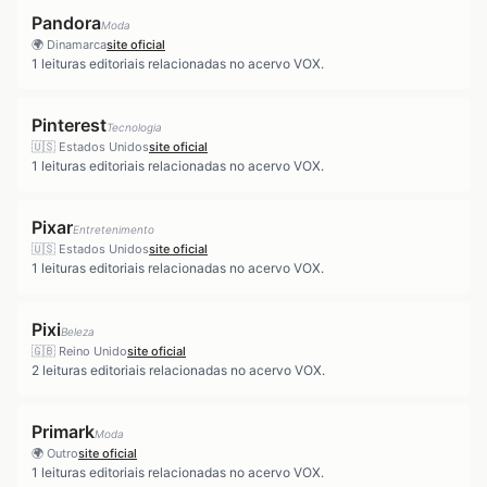
Pandora
Moda
🌍
Dinamarca
site oficial
1
leituras editoriais relacionadas no acervo VOX.
Pinterest
Tecnologia
🇺🇸
Estados Unidos
site oficial
1
leituras editoriais relacionadas no acervo VOX.
Pixar
Entretenimento
🇺🇸
Estados Unidos
site oficial
1
leituras editoriais relacionadas no acervo VOX.
Pixi
Beleza
🇬🇧
Reino Unido
site oficial
2
leituras editoriais relacionadas no acervo VOX.
Primark
Moda
🌍
Outro
site oficial
1
leituras editoriais relacionadas no acervo VOX.