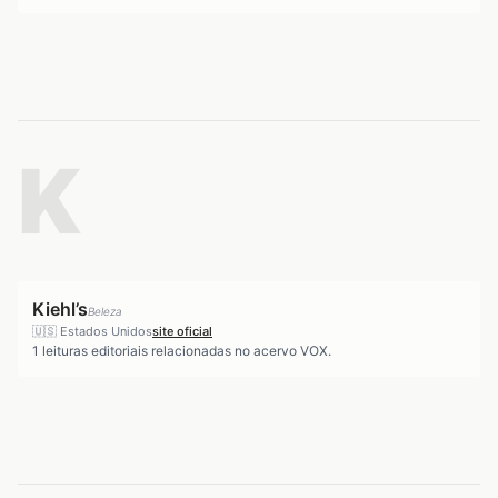
K
Kiehl’s
Beleza
🇺🇸
Estados Unidos
site oficial
1
leituras editoriais relacionadas no acervo VOX.