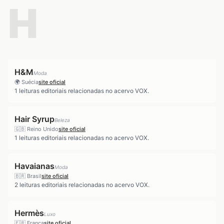
H
H&M
Moda
🌍
Suécia
site oficial
1
leituras editoriais relacionadas no acervo VOX.
Hair Syrup
Beleza
🇬🇧
Reino Unido
site oficial
1
leituras editoriais relacionadas no acervo VOX.
Havaianas
Moda
🇧🇷
Brasil
site oficial
2
leituras editoriais relacionadas no acervo VOX.
Hermès
Luxo
🇫🇷
França
site oficial