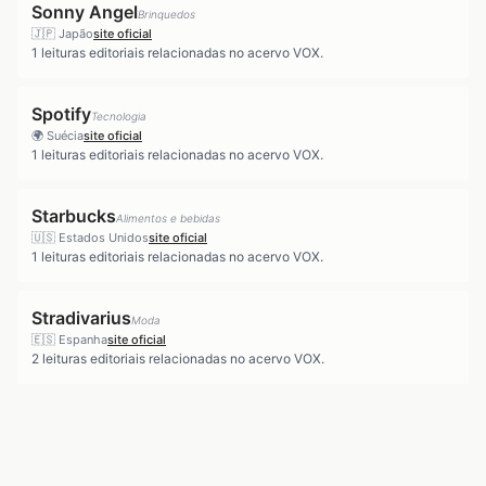
Sonny Angel
Brinquedos
🇯🇵
Japão
site oficial
1
leituras editoriais relacionadas no acervo VOX.
Spotify
Tecnologia
🌍
Suécia
site oficial
1
leituras editoriais relacionadas no acervo VOX.
Starbucks
Alimentos e bebidas
🇺🇸
Estados Unidos
site oficial
1
leituras editoriais relacionadas no acervo VOX.
Stradivarius
Moda
🇪🇸
Espanha
site oficial
2
leituras editoriais relacionadas no acervo VOX.