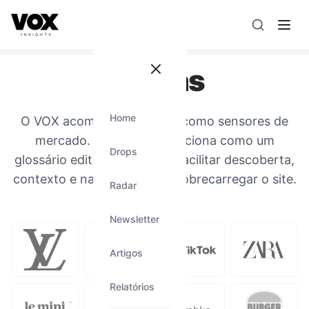
VOX insights
é uma camada de inteligência de mercado AI-
A direção estratégica é liderada por Vanessa Caldas e a 
Marcas
Home
O VOX acompanha marcas como sensores de
mercado. Esta página funciona como um
Drops
glossário editorial leve para facilitar descoberta,
contexto e navegação sem sobrecarregar o site.
Radar
Newsletter
Artigos
Relatórios