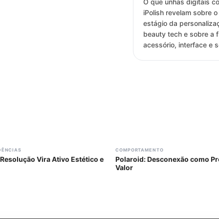
O que unhas digitais c
iPolish revelam sobre 
estágio da personaliz
beauty tech e sobre a 
acessório, interface e 
#
308
DÊNCIAS
COMPORTAMENTO
Resolução Vira Ativo Estético e
Polaroid: Desconexão como Pr
Valor