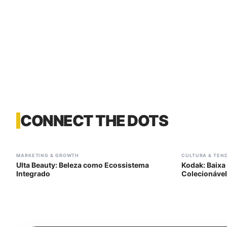
CONNECT THE DOTS
#
302
#
306
MARKETING & GROWTH
CULTURA & TEN
Ulta Beauty: Beleza como Ecossistema
Kodak: Baixa 
Integrado
Colecionável