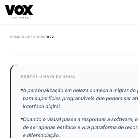
VOX insights
é uma camada de inteligência de mercado AI-
A direção estratégica é liderada por Vanessa Caldas e a 
HOME
/
DAILY DROPS
/
#
22
#
22
PONTOS-CHAVE DO SINAL
A personalização em beleza começa a migrar do 
para superfícies programáveis que podem ser a
interface digital.
Quando o visual passa a responder a software, o
de ser apenas estético e vira plataforma de recor
e diferenciação.