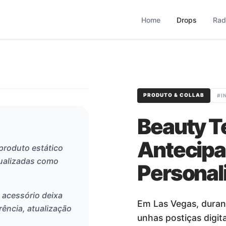
based que monitora comportamento, consumo, varejo, bran
operação combina monitoramento contínuo com curadoria met
Home
Drops
Rad
PRODUTO & COLLAB
#
I
Beauty Te
Antecipa
produto estático
tualizadas como
Personal
 acessório deixa
Em Las Vegas, durant
rência, atualização
unhas postiças digi