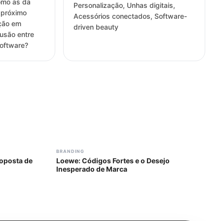
omo as da
Personalização, Unhas digitais,
o próximo
Acessórios conectados, Software-
ação em
driven beauty
fusão entre
software?
#
313
BRANDING
oposta de
Loewe: Códigos Fortes e o Desejo
Inesperado de Marca