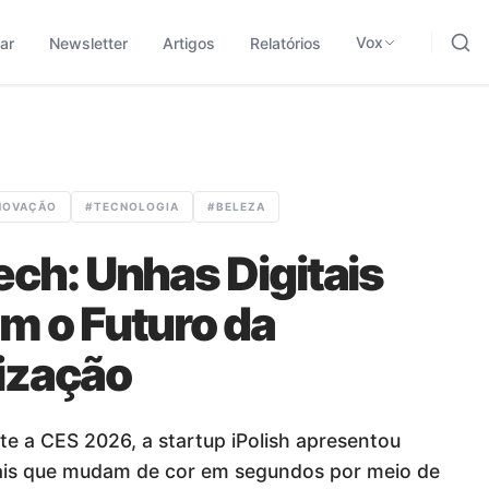
ding, negócios e tecnologia.
odológica para traduzir sinais em leitura aplicada.
Vox
ar
Newsletter
Artigos
Relatórios
NOVAÇÃO
#
TECNOLOGIA
#
BELEZA
ch: Unhas Digitais
m o Futuro da
ização
e a CES 2026, a startup iPolish apresentou
tais que mudam de cor em segundos por meio de