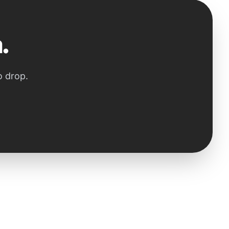
.
o drop.