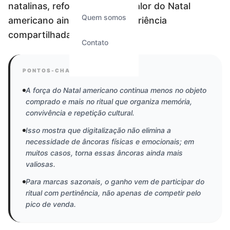
natalinas, reforçando que o valor do Natal
Quem somos
americano ainda está na experiência
compartilhada em família.
Contato
PONTOS-CHAVE DO SINAL
A força do Natal americano continua menos no objeto
comprado e mais no ritual que organiza memória,
convivência e repetição cultural.
Isso mostra que digitalização não elimina a
necessidade de âncoras físicas e emocionais; em
muitos casos, torna essas âncoras ainda mais
valiosas.
Para marcas sazonais, o ganho vem de participar do
ritual com pertinência, não apenas de competir pelo
pico de venda.