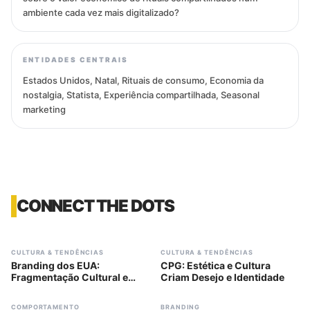
ambiente cada vez mais digitalizado?
ENTIDADES CENTRAIS
Estados Unidos, Natal, Rituais de consumo, Economia da
nostalgia, Statista, Experiência compartilhada, Seasonal
marketing
CONNECT THE DOTS
#
303
#
307
CULTURA & TENDÊNCIAS
CULTURA & TENDÊNCIAS
Branding dos EUA:
CPG: Estética e Cultura
Fragmentação Cultural e
Criam Desejo e Identidade
Identidade
#
308
#
289
COMPORTAMENTO
BRANDING