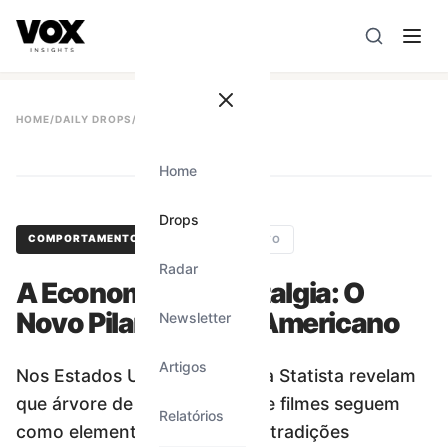
VOX insights
é uma camada de inteligência de mercado AI-
A direção estratégica é liderada por Vanessa Caldas e a 
HOME
/
DAILY DROPS
/
#
12
Home
#
12
Drops
COMPORTAMENTO
#
COMPORTAMENTO
Radar
A Economia da Nostalgia: O
Novo Pilar do Natal Americano
Newsletter
Artigos
Nos Estados Unidos, dados da Statista revelam
que árvore de Natal, músicas e filmes seguem
Relatórios
como elementos centrais das tradições