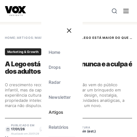
VOX insights
é uma camada de inteligência de mercado AI-
A direção estratégica é liderada por Vanessa Caldas e a 
HOME
/
ARTIGOS
/
MARKETING & GROWTH
/
A LEGO ESTÁ MAIOR DO QUE NUNCA E A CULPA É DOS ADULTOS
Home
Marketing & Growth
A Lego está maior do que nunca e a culpa é
Drops
dos adultos
Radar
O crescimento recorde do Grupo Lego não vem do público
infantil, mas da capacidade de transformar um brinquedo em
experiência cultural para adultos. Ao unir design, nostalgia,
Newsletter
propriedade intelectual e o desejo por atividades analógicas, a
marca não disputou mercado — ela criou um novo.
Artigos
PUBLICADO EM
Relatórios
ESCRITO POR
LEITURA
17/01/26
Vanessa Caldas
3
min (est.)
Atualizado em
20/01/26