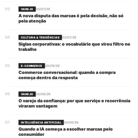
03
02/07/26
VAREJO
A nova disputa das marcas é pela decisão, não só
pela atenção
04
02/07/26
CULTURA & TENDÊNCIAS
Siglas corporativas: o vocabulário que virou filtro no
trabalho
05
24/06/26
E-COMMERCE
Commerce conversacional: quando a compra
começa dentro da resposta
06
24/06/26
VAREJO
O varejo da confiança: por que serviço e recorrência
viraram vantagem
07
24/06/26
INTELIGÊNCIA ARTIFICIAL
Quando a IA começa a escolher marcas pelo
consumidor