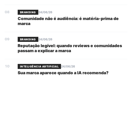
08
24/06/26
BRANDING
Comunidade não é audiência: é matéria-prima de
marca
09
24/06/26
BRANDING
Reputação legível: quando reviews e comunidades
passam a explicar a marca
10
24/06/26
INTELIGÊNCIA ARTIFICIAL
Sua marca aparece quando a IA recomenda?